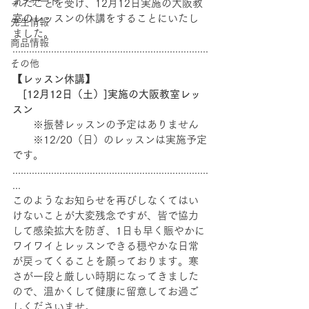
コンサート
れたことを受け、12月12日実施の大阪教
室のレッスンの休講をすることにいたし
先生情報
ました。
商品情報
.......................................................................
その他
..
【レッスン休講】
　[12月12日（土）]実施の大阪教室レッ
スン 
　　※振替レッスンの予定はありません
　　※12/20（日）のレッスンは実施予定
です。
.......................................................................
...
このようなお知らせを再びしなくてはい
けないことが大変残念ですが、皆で協力
して感染拡大を防ぎ、1日も早く賑やかに
ワイワイとレッスンできる穏やかな日常
が戻ってくることを願っております。寒
さが一段と厳しい時期になってきました
ので、温かくして健康に留意してお過ご
しくださいませ。