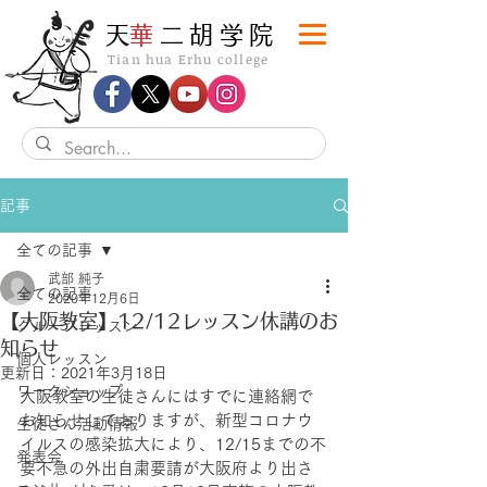
​天
華
二胡学院
Tian hua Erhu college
記事
全ての記事
武部 純子
全ての記事
2020年12月6日
【大阪教室】12/12レッスン休講のお
グループレッスン
知らせ
個人レッスン
更新日：
2021年3月18日
ワークショップ
大阪教室の生徒さんにはすでに連絡網で
お知らせしておりますが、新型コロナウ
生徒さん活動情報
イルスの感染拡大により、12/15までの不
発表会
要不急の外出自粛要請が大阪府より出さ