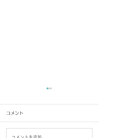
コメント
謹賀新年！
コメントを追加…