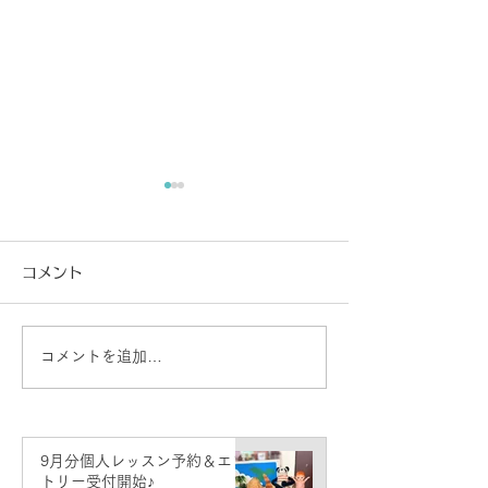
コメント
講師コンサート
コメントを追加…
先生コンサート情報♪（東
京・銀座）
9月分個人レッスン予約＆エン
トリー受付開始♪