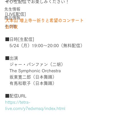
コンサート
ぜひ生配信でお楽しみください！
先生情報
[LIVE配信]
商品情報
大本山 増上寺〜祈りと希望のコンサート 
その他
五月夜
■日時[生配信]
　5/24（月）19:00〜20:00（無料配信）
■出演
　ジャー・パンファン（二胡）
　The Symphonic Orchestra
　坂東寛二郎（日本舞踊）
　有馬和歌子（日本舞踊）
■配信URL
https://tetra-
live.com/y7edxmsq/index.html