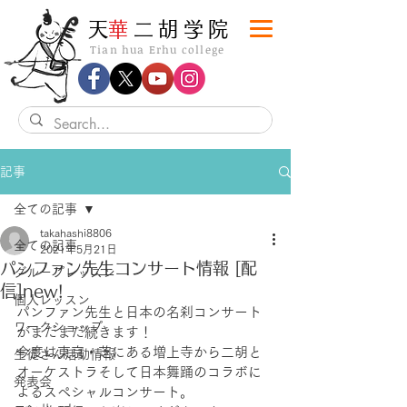
​天
華
二胡学院
Tian hua Erhu college
記事
全ての記事
takahashi8806
全ての記事
2021年5月21日
パンファン先生コンサート情報 [配
グループレッスン
信]new!
個人レッスン
パンファン先生と日本の名刹コンサート
ワークショップ
がまだまだ続きます！
今度は東京・芝にある増上寺から二胡と
生徒さん活動情報
オーケストラそして日本舞踊のコラボに
発表会
よるスペシャルコンサート。