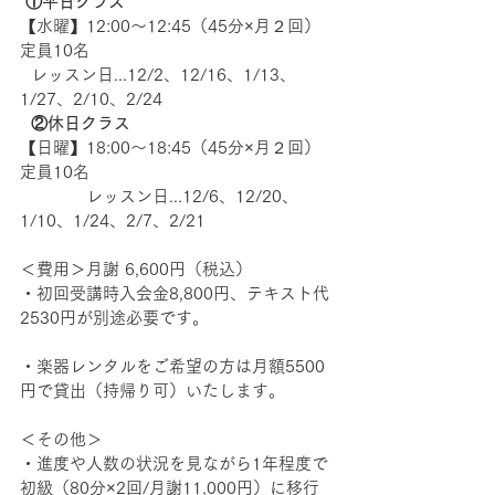
①平日クラス
【水曜】12:00〜12:45（45分×月２回）
定員10名
  レッスン日...12/2、12/16、1/13、
1/27、2/10、2/24
②休日クラス
【日曜】18:00〜18:45（45分×月２回）
定員10名
　　　　レッスン日...12/6、12/20、
1/10、1/24、2/7、2/21
＜費用＞月謝 6,600円（税込）
・初回受講時入会金8,800円、テキスト代
2530円が別途必要です。
・楽器レンタルをご希望の方は月額5500
円で貸出（持帰り可）いたします。
＜その他＞
・進度や人数の状況を見ながら1年程度で
初級（80分×2回/月謝11,000円）に移行