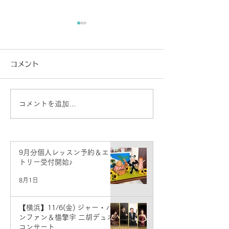
コメント
謹賀新年！
コメントを追加…
入門体験レッスン＆ワン
コインメンテナンスDay♪
9月分個人レッスン予約＆エン
トリー受付開始♪
8月1日
【横浜】11/6(金) ジャー・パ
ンファン＆楊擎宇 二胡デュオ
コンサート