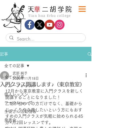
​天
華
二胡学院
Tian hua Erhu college
記事
全ての記事
武部 純子
全ての記事
2020年11月18日
入門クラス開講します♪（東京教室）
グループレッスン
12月から東京教室に入門クラスを新しく
個人レッスン
開講することになりました！
ワークショップ
二胡が初めての方だけでなく、基礎から
じっくりやり直したいという方にもおす
生徒さん活動情報
すめの入門クラスが気軽に始められる45
発表会
分×月2回レッスンです。