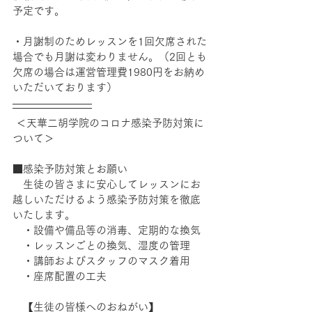
予定です。
・月謝制のためレッスンを1回欠席された
場合でも月謝は変わりません。（2回とも
欠席の場合は運営管理費1980円をお納め
いただいております） 
 ＜天華二胡学院のコロナ感染予防対策に
ついて＞
■感染予防対策とお願い
　生徒の皆さまに安心してレッスンにお
越しいただけるよう感染予防対策を徹底
いたします。
　・設備や備品等の消毒、定期的な換気
　・レッスンごとの換気、湿度の管理
　・講師およびスタッフのマスク着用
　・座席配置の工夫
　【生徒の皆様へのおねがい】