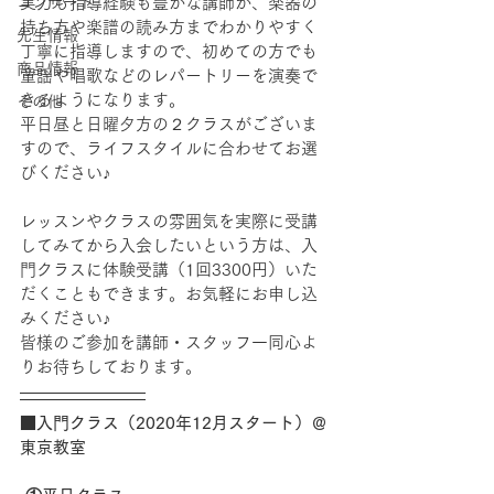
コンサート
実力も指導経験も豊かな講師が、楽器の
持ち方や楽譜の読み方までわかりやすく
先生情報
丁寧に指導しますので、初めての方でも
商品情報
童謡や唱歌などのレパートリーを演奏で
きるようになります。
その他
平日昼と日曜夕方の２クラスがございま
すので、ライフスタイルに合わせてお選
びください♪
レッスンやクラスの雰囲気を実際に受講
してみてから入会したいという方は、入
門クラスに体験受講（1回3300円）いた
だくこともできます。お気軽にお申し込
みください♪
皆様のご参加を講師・スタッフ一同心よ
りお待ちしております。
■入門クラス（2020年12月スタート）＠
東京教室