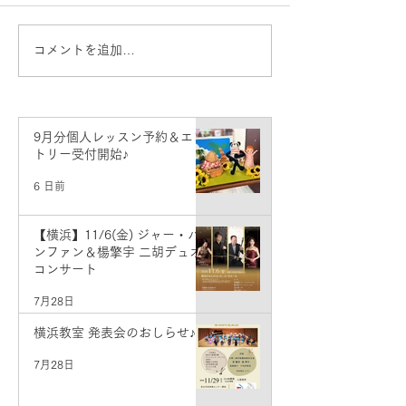
コメントを追加…
8月分個人レッスン予約＆
7月分個人レッ
エントリー受付開始♪
エントリー受付
9月分個人レッスン予約＆エン
トリー受付開始♪
6 日前
【横浜】11/6(金) ジャー・パ
ンファン＆楊擎宇 二胡デュオ
コンサート
7月28日
横浜教室 発表会のおしらせ♪
7月28日