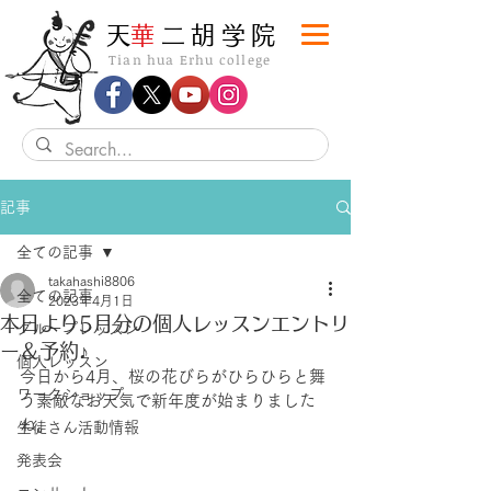
​天
華
二胡学院
Tian hua Erhu college
記事
全ての記事
takahashi8806
全ての記事
2023年4月1日
本日より5月分の個人レッスンエントリ
グループレッスン
ー＆予約♪
個人レッスン
今日から4月、桜の花びらがひらひらと舞
ワークショップ
う素敵なお天気で新年度が始まりました
ね。
生徒さん活動情報
発表会