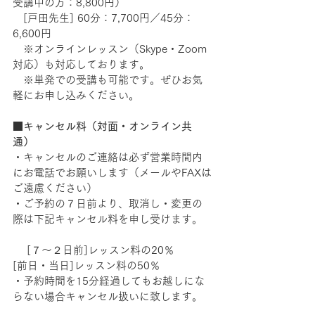
受講中の方：8,800円）    　
　[戸田先生] 60分：7,700円／45分：
6,600円   
　※オンラインレッスン（Skype・Zoom
対応）も対応しております。
　※単発での受講も可能です。ぜひお気
軽にお申し込みください。 
■キャンセル料（対面・オンライン共
通）
・キャンセルのご連絡は必ず営業時間内
にお電話でお願いします（メールやFAXは
ご遠慮ください） 　 
・ご予約の７日前より、取消し・変更の
際は下記キャンセル料を申し受けます。 
 　[７～２日前]レッスン料の20％ 　   
[前日・当日]レッスン料の50％ 　 
・予約時間を15分経過してもお越しにな
らない場合キャンセル扱いに致します。 