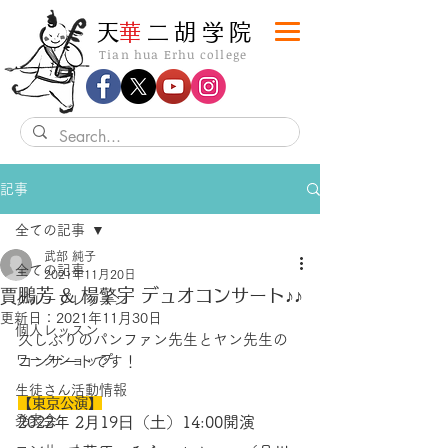
​天
華
二胡学院
Tian hua Erhu college
記事
全ての記事
武部 純子
全ての記事
2021年11月20日
賈鵬芳 & 楊擎宇 デュオコンサート♪♪
グループレッスン
更新日：
2021年11月30日
個人レッスン
久しぶりのパンファン先生とヤン先生の
ワークショップ
コンサートです！
生徒さん活動情報
【東京公演】
発表会
2022年 2⽉19⽇（⼟）14:00開演