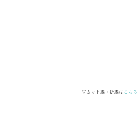
▽カット線・折線は
こちら