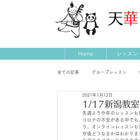
​天
Home
レッスン
全ての記事
グループレッスン
2021年1月12日
発表会
コンサート
先生
1/17新潟教
先週より今年のレッスンも
コロナの不安がある中でも
り、オンラインレッスンも
今後どうなるかはわかりま