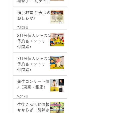
楊擎宇 二胡デュオ
コンサート
7月28日
横浜教室 発表会の
おしらせ♪
7月28日
8月分個人レッスン
予約＆エントリー受
付開始♪
7月1日
7月分個人レッスン
予約＆エントリー受
付開始♪
6月2日
先生コンサート情報
♪（東京・銀座）
5月19日
生徒さん活動情報♪
せせらぎ二胡弾き会