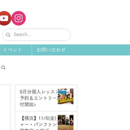
イベント
お問い合わせ
9月分個人レッスン
予約＆エントリー受
付開始♪
6 日前
【横浜】11/6(金) ジ
ャー・パンファン＆