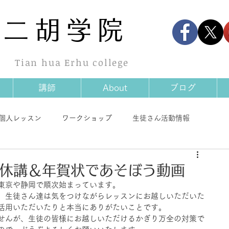
華
二胡学院
Tian hua Erhu college
講師
About
ブログ
個人レッスン
ワークショップ
生徒さん活動情報
情報
商品情報
その他
室休講＆年賀状であそぼう動画
東京や静岡で順次始まっています。
、生徒さん達は気をつけながらレッスンにお越しいただいた
活用いただいたりと本当にありがたいことです。
せんが、生徒の皆様にお越しいただけるかぎり万全の対策で