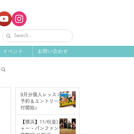
イベント
お問い合わせ
9月分個人レッスン
予約＆エントリー受
付開始♪
8月1日
【横浜】11/6(金) ジ
ャー・パンファン＆