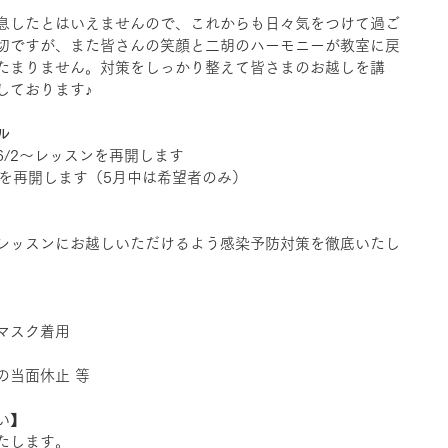
息したとはいえませんので、これからも日々気をつけて過ご
切ですが、また皆さんの笑顔と二胡のハーモニーが教室に戻
たまりません。対策をしっかり整えて皆さまのお越しを講
しております♪
ル
/2～レッスンを再開します
ンを再開します（5月中は希望者のみ）
レッスンにお越しいただけるよう感染予防対策を徹底いたし
マスク着用
の当面休止 等
い】
たします。