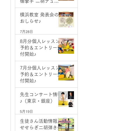
楊擎宇 二胡デュオ
コンサート
7月28日
横浜教室 発表会の
おしらせ♪
7月28日
8月分個人レッスン
予約＆エントリー受
付開始♪
7月1日
7月分個人レッスン
予約＆エントリー受
付開始♪
6月2日
先生コンサート情報
♪（東京・銀座）
5月19日
生徒さん活動情報♪
せせらぎ二胡弾き会