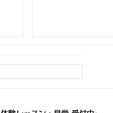
ントリー
8月分個人レッスン予約＆エントリ
受付開始♪