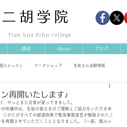
華
二胡学院
Tian hua Erhu college
講師
About
ブログ
個人レッスン
ワークショップ
生徒さん活動情報
情報
商品情報
その他
スン再開いたします♪
け、やっとまた日常が戻ってきました。
ンの休講中は、生徒の皆さまのご理解とご協力をいただき本
。このたびすべての都道府県で緊急事態宣言が解除されたこ
ンを再開させていただくこととなりました。（一部、個人レ