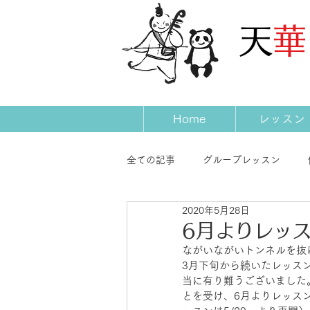
​天
Home
レッスン
全ての記事
グループレッスン
2020年5月28日
発表会
コンサート
先生
6月よりレッ
ながいながいトンネルを抜
3月下旬から続いたレッス
当に有り難うございました
とを受け、6月よりレッス