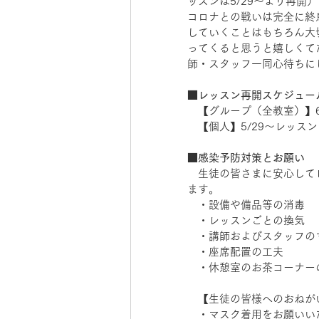
ッスンは5/29～より再開）
コロナとの戦いは完全に終
していくことはもちろん大
ってくると思うと嬉しくて
師・スタッフ一同心待ちに
■レッスン再開スケジュー
　【グループ（全教室）】6
　【個人】5/29～レッス
■感染予防対策とお願い
　生徒の皆さまに安心して
ます。
　・設備や備品等の消毒
　・レッスンごとの換気
　・講師およびスタッフの
　・座席配置の工夫
　・休憩室のお茶コーナー
　【生徒の皆様へのおねが
　・マスク着用をお願いい