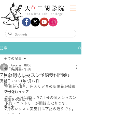
​天
華
二胡学院
Tian hua Erhu college
記事
全ての記事
takahashi8806
全ての記事
2021年6月1日
7月分個人レッスン予約受付開始♪
グループレッスン
更新日：
2021年7月17日
個人レッスン
今日から6月、色とりどりの紫陽花が綺麗
ワークショップ
ですね♪
さて、本日11時より7月分の個人レッスン
生徒さん活動情報
予約・エントリーが開始となります。
発表会
7月のレッスン実施日は下記の通りです。