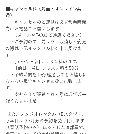
■キャンセル料（対面・オンライン共
通）
　・キャンセルのご連絡は必ず営業時間
内にお電話でお願いします
　  （メールやFAXはご遠慮ください）
　・ご予約の７日前より、取消し・変更
の際は下記キャンセル料を申し受けま
す。
　   [７～２日前]レッスン料の20％
　    [前日・当日]レッスン料の50％
　・予約時間を15分経過してもお越しに
ならない場合キャンセル扱いに致しま
す。
　　やむをえず遅刻される際は必ずご一
報くださいませ。
 また、スタジオレンタル（Bスタジオ）
も本日より7月分の予約を受け付けます
（電話予約のみ） 広々としたお部屋で、
発表会に向けての合わせ練習にお使いい