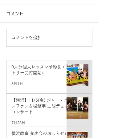
コメント
コメントを追加…
8月分個人レッスン予約＆
7月分個人レッ
エントリー受付開始♪
エントリー受付
9月分個人レッスン予約＆エン
トリー受付開始♪
8月1日
【横浜】11/6(金) ジャー・パ
ンファン＆楊擎宇 二胡デュオ
コンサート
7月28日
横浜教室 発表会のおしらせ♪