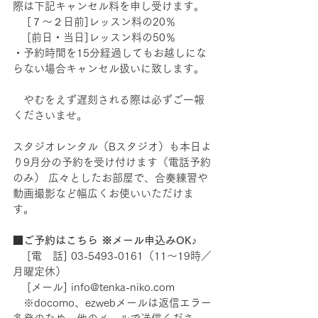
際は下記キャンセル料を申し受けます。
　 [７～２日前]レッスン料の20％ 　  
　 [前日・当日]レッスン料の50％ 　
・予約時間を15分経過してもお越しにな
らない場合キャンセル扱いに致します。 
　やむをえず遅刻される際は必ずご一報
くださいませ。  
スタジオレンタル（Bスタジオ）も本日よ
り9月分の予約を受け付けます（電話予約
のみ） 広々としたお部屋で、合奏練習や
動画撮影など幅広くお使いいただけま
す。  
■ご予約はこちら ※メール申込みOK♪
　 [電　話] 03-5493-0161（11～19時／
月曜定休） 　
　 [メール] info@tenka-niko.com  
   ※docomo、ezwebメールは返信エラー