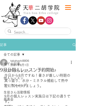
​天
華
二胡学院
Tian hua Erhu college
記事
全ての記事
takahashi8806
全ての記事
2021年8月1日
9月分個人レッスン予約開始♪
グループレッスン
今日から8月ですね！暑さが厳しい時期の
個人レッスン
真っ盛り、水分・ミネラル補給して熱中
ワークショップ
症に気を付けましょう。
生徒さん活動情報
9月の個人レッスン実施日は下記の通りで
発表会
す。