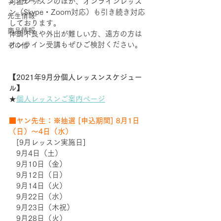
コンサート
対面レッスンのほか、オンラインレッス
ン（Skype・Zoom対応）も引き続き対応
先生情報
しております。
商品情報
体調不良や外出が難しい方、遠方の方は
オンライン受講もぜひご検討ください。  
その他
【2021年9月分個人レッスンスケジュー
ル】
★
個人レッスンご案内ページ
■ヤン先生：※抽選 [申込期間] 8月1日
（日）～4日（水）
　[9月レッスン実施日]  　
　9月4日（土）
　9月10日（金）
　9月12日（日）
　9月14日（火）
　9月22日（水）
　9月23日（木祝）
　9月28日（火）