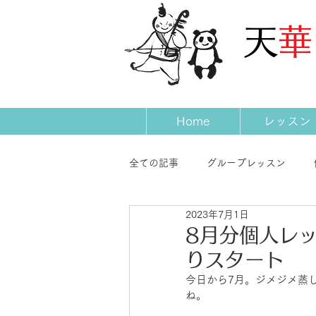
​天
Home
レッスン
全ての記事
グループレッスン
2023年7月1日
発表会
コンサート
先生
8月分個人レ
りスタート
今日から7月。ジメジメ蒸
ね。