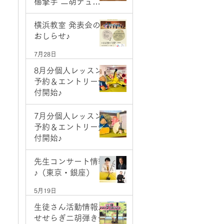
楊擎宇 二胡デュオ
コンサート
7月28日
横浜教室 発表会の
おしらせ♪
7月28日
8月分個人レッスン
予約＆エントリー受
付開始♪
7月1日
7月分個人レッスン
予約＆エントリー受
付開始♪
6月2日
先生コンサート情報
♪（東京・銀座）
5月19日
生徒さん活動情報♪
せせらぎ二胡弾き会