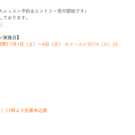
人レッスン予約＆エントリー受付開始です♪
しております。
ジ
スン実施日】
間] 7月1日（土）～4日（火）
 ※メール〆切7/4（火）24
土）11時より先着申込順