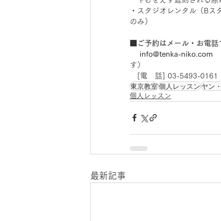
・スタジオレンタル（Bス
のみ） 
■ご予約はメール・お電話
　 info@tenka-niko.com  
す） 
　[電　話] 03-5493-0
東京教室
個人レッスン
ヤン
個人レッスン
最新記事