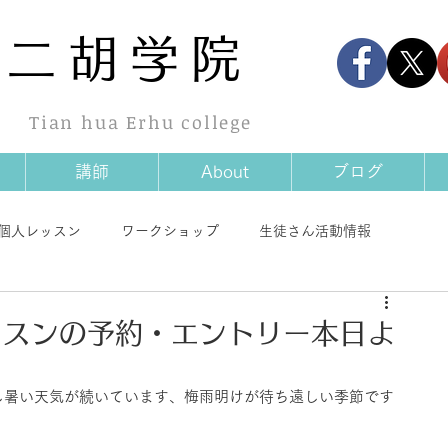
華
二胡学院
Tian hua Erhu college
講師
About
ブログ
個人レッスン
ワークショップ
生徒さん活動情報
情報
商品情報
その他
ッスンの予約・エントリー本日よ
し暑い天気が続いています、梅雨明けが待ち遠しい季節です