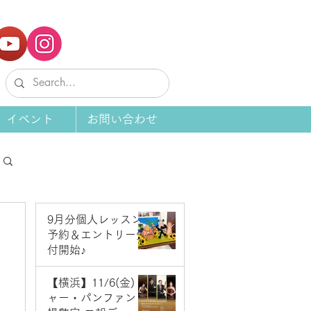
イベント
お問い合わせ
9月分個人レッスン
予約＆エントリー受
付開始♪
7 日前
【横浜】11/6(金) ジ
ャー・パンファン＆