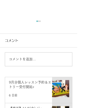
コメント
コメントを追加…
生徒さん活動情報♪せせら
新潟教室 発表
ぎ二胡弾き会♪
せ♪
9月分個人レッスン予約＆エン
トリー受付開始♪
6 日前