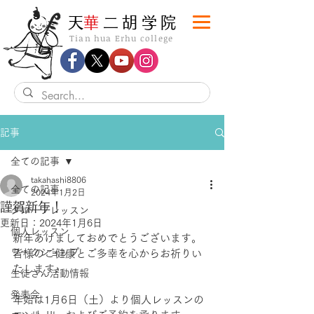
​天
華
二胡学院
Tian hua Erhu college
記事
全ての記事
takahashi8806
全ての記事
2024年1月2日
謹賀新年！
グループレッスン
更新日：
2024年1月6日
個人レッスン
新年あけましておめでとうございます。
ワークショップ
皆様のご健康とご多幸を心からお祈りい
たします♪
生徒さん活動情報
発表会
年始は1月6日（土）より個人レッスンの