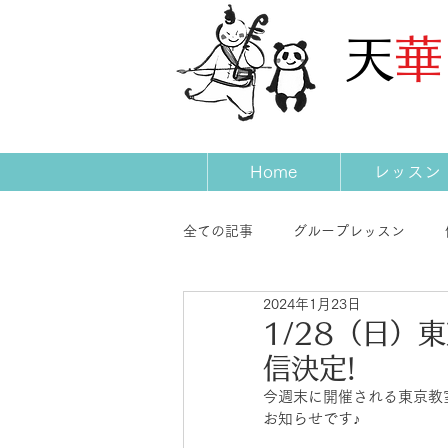
​天
Home
レッスン
全ての記事
グループレッスン
2024年1月23日
発表会
コンサート
先生
1/28（日）
信決定!
今週末に開催される東京教
お知らせです♪