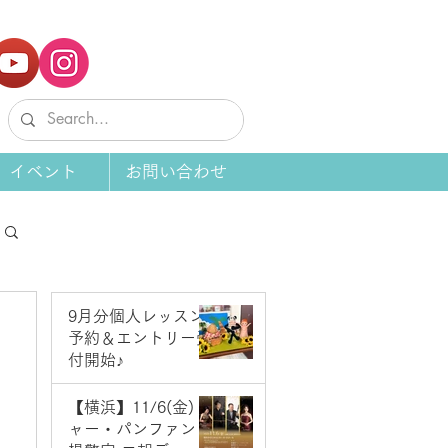
イベント
お問い合わせ
9月分個人レッスン
予約＆エントリー受
付開始♪
6 日前
【横浜】11/6(金) ジ
ャー・パンファン＆