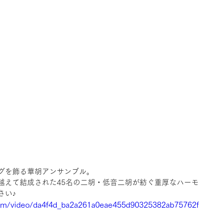
グを飾る華胡アンサンブル。
越えて結成された45名の二胡・低音二胡が紡ぐ重厚なハーモ
さい♪
c.com/video/da4f4d_ba2a261a0eae455d90325382ab75762f