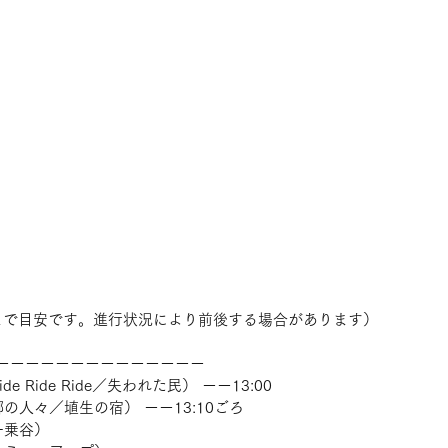
まで目安です。進行状況により前後する場合があります）
ーーーーーーーーーーーーーー 　
 Ride Ride／失われた民） ーー13:00 　
の人々／埴生の宿） ーー13:10ごろ 　
一乗谷） 　