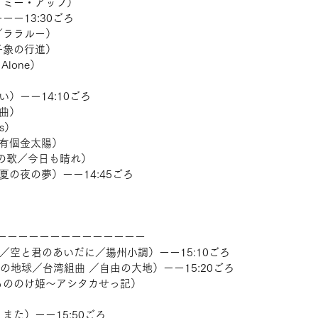
・ミー・アップ） 　
ーー13:30ごろ 　
／ララルー） 　
子象の行進） 　
Alone） 　
）ーー14:10ごろ 　
曲） 　
ms） 　
京有個金太陽） 　
ちの歌／今日も晴れ） 　
夏の夜の夢）ーー14:45ごろ 
ーーーーーーーーーーーーーー 　
河／空と君のあいだに／揚州小調）ーー15:10ごろ 　
の地球／台湾組曲 ／自由の大地）ーー15:20ごろ 　
もののけ姫〜アシタカせっ記） 　
 　
また）ーー15:50ごろ 　