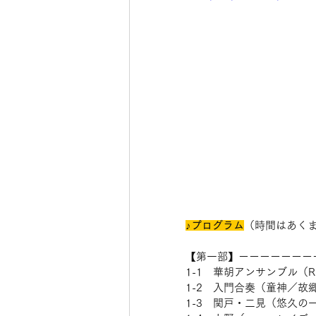
♪プログラム
（時間はあく
【第一部】ーーーーーーー
1-1　華胡アンサンブル（Ride
1-2　入門合奏（童神／故郷
1-3　関戸・二見（悠久の