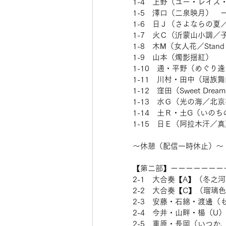
1-4　上野（ユー・レイズ
1-5　澤口（二泉映月）　ー
1-6　日Ｊ（さよならの夏
1-7　火Ｃ（沂蒙山小調／
1-8　木М（女人花／Stand 
1-9　山本（燭影揺紅） 　
1-10　通・平野（めぐり逢い
1-11　川村・田中（瑶族舞
1-12　窪田（Sweet Drea
1-13　水Ｇ（光の海／北
1-14　土Ｒ・土G（いの
1-15　日Ｅ（阿拉木汗／真
〜休憩（配信一時休止）〜 
【第二部】ーーーーーーー
2-1　大合奏【A】（冬之
2-2　大合奏【C】（瑠璃色
2-3　安藤・石綿・渡邊（
2-4　今井・山畔・楊（U）
2-5　重原・長岡（いつか、