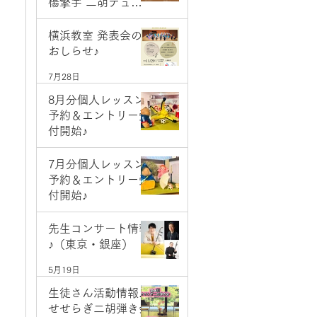
楊擎宇 二胡デュオ
コンサート
7月28日
横浜教室 発表会の
おしらせ♪
7月28日
8月分個人レッスン
予約＆エントリー受
付開始♪
7月1日
7月分個人レッスン
予約＆エントリー受
付開始♪
6月2日
先生コンサート情報
♪（東京・銀座）
5月19日
生徒さん活動情報♪
せせらぎ二胡弾き会