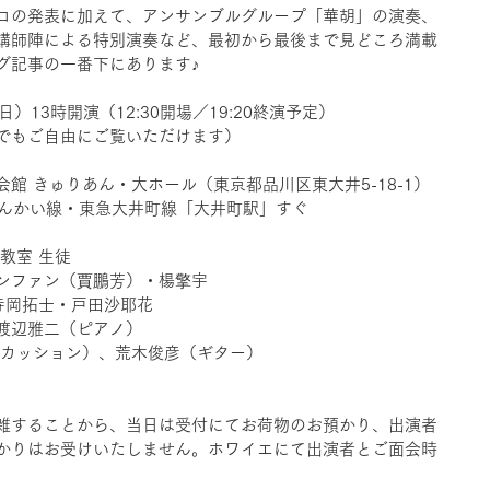
ロの発表に加えて、アンサンブルグループ「華胡」の演奏、
講師陣による特別演奏など、最初から最後まで見どころ満載
グ記事の一番下にあります♪
日）13時開演（12:30開場／19:20終演予定）
でもご自由にご覧いただけます）
館 きゅりあん・大ホール（東京都品川区東大井5-18-1）
・りんかい線・東急大井町線「大井町駅」すぐ
教室 生徒
ンファン（賈鵬芳）・楊擎宇
・寺岡拓士・戸田沙耶花
渡辺雅二（ピアノ）
パーカッション）、荒木俊彦（ギター）
雑することから、当日は受付にてお荷物のお預かり、出演者
かりはお受けいたしません。ホワイエにて出演者とご面会時