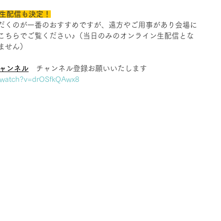
ン生配信も決定！
だくのが一番のおすすめですが、遠方やご用事があり会場に
こちらでご覧ください♪（当日のみのオンライン生配信とな
ません）
チャンネル
　チャンネル登録お願いいたします
m/watch?v=drOSfkQAwx8