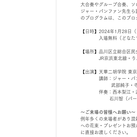
大合奏やグループ合奏、ソ
ジャー・パンファン先生ら
のプログラムは、このブロ
【日時】2024年1月28日（
　　　　入場無料（どなた
【場所】品川区立総合区民会
	　 JR京浜東北線
【出演】天華二胡学院 東京
　　　　講師：ジャー・パ
 	　　　　武部純子
　　　　伴奏：西本梨江・
		　石川智（
〜ご来場の皆様へお願い〜
例年多くの来場者があり混
への花束・プレゼントお預
に直接お渡しください。