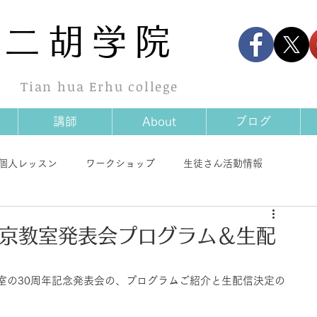
華
二胡学院
Tian hua Erhu college
講師
About
ブログ
個人レッスン
ワークショップ
生徒さん活動情報
情報
商品情報
その他
東京教室発表会プログラム＆生配
室の30周年記念発表会の、プログラムご紹介と生配信決定の