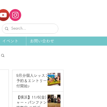
イベント
お問い合わせ
9月分個人レッスン
予約＆エントリー受
付開始♪
6 日前
【横浜】11/6(金) ジ
ャー・パンファン＆