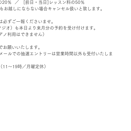
20％  ／　[前日・当日]レッスン料の50％ 　
もお越しにならない場合キャンセル扱いと致します。 　　 
は必ずご一報くださいませ。
タジオ）も本日より来月分の予約を受け付けます。　
アノ利用はできません）
でお願いいたします。　　 
（メールでの抽選エントリーは営業時間以外も受付いたしま
161（11～19時／月曜定休）