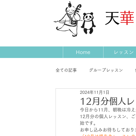
​天
Home
レッスン
全ての記事
グループレッスン
2024年11月1日
発表会
コンサート
先生
12月分個人
今日から11月、朝晩は冷
12月分の個人レッスン、
始です。
お申し込みお待ちしており