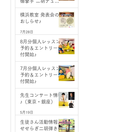
楊擎宇 二胡デュオ
コンサート
7月28日
横浜教室 発表会の
おしらせ♪
7月28日
8月分個人レッスン
予約＆エントリー受
付開始♪
7月1日
7月分個人レッスン
予約＆エントリー受
付開始♪
6月2日
先生コンサート情報
♪（東京・銀座）
5月19日
生徒さん活動情報♪
せせらぎ二胡弾き会