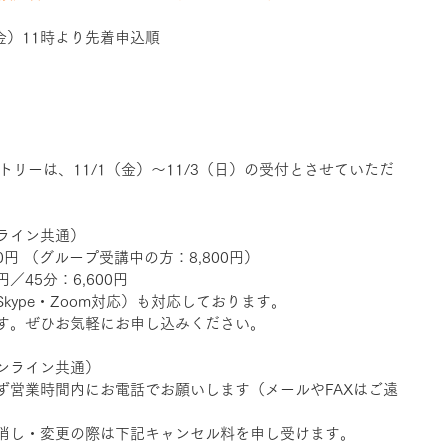
）11時より先着申込順 　　 　　 　　
　
トリーは、11/1（金）〜11/3（日）の受付とさせていただ
ン共通）    　
000円 （グループ受講中の方：8,800円） 　　
0円／45分：6,600円　
kype・Zoom対応）も対応しております。　
す。ぜひお気軽にお申し込みください。
ライン共通） 　 
ず営業時間内にお電話でお願いします（メールやFAXはご遠
消し・変更の際は下記キャンセル料を申し受けます。 　 　