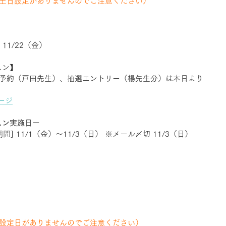
の土日設定がありませんのでご注意ください）
　
・11/22（金）
スン】 
の予約（戸田先生）、抽選エントリー（楊先生分）は本日より
ージ
スン実施日ー
] 11/1（金）〜11/3（日） ※メール〆切 11/3（日）
の設定日がありませんのでご注意ください）