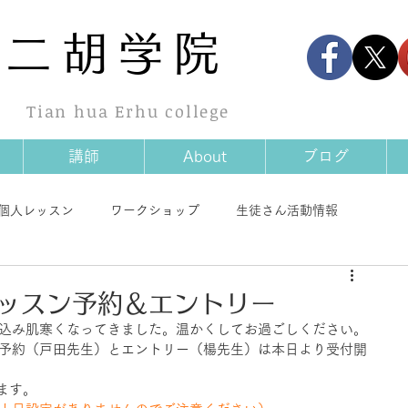
華
二胡学院
Tian hua Erhu college
講師
About
ブログ
個人レッスン
ワークショップ
生徒さん活動情報
情報
商品情報
その他
レッスン予約＆エントリー
え込み肌寒くなってきました。温かくしてお過ごしください。
ご予約（戸田先生）とエントリー（楊先生）は本日より受付開
ます。