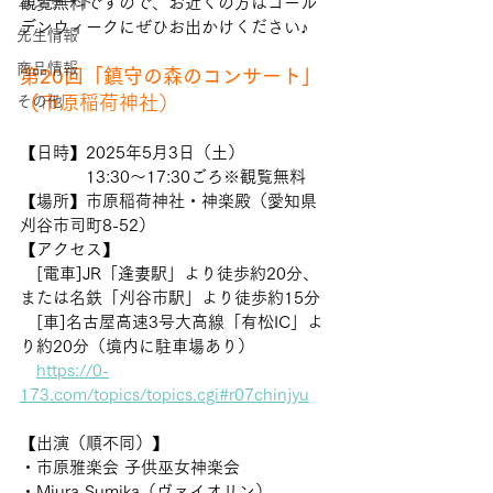
コンサート
観覧無料ですので、お近くの方はゴール
デンウィークにぜひお出かけください♪
先生情報
商品情報
第20回「鎮守の森のコンサート」
（
市原稲荷神社）
その他
【日時】2025年5月3日（土）
　　　　13:30〜17:30ごろ※観覧無料
【場所】市原稲荷神社・神楽殿（愛知県
刈谷市司町8-52）
【アクセス】
　[電車]JR「逢妻駅」より徒歩約20分、
または名鉄「刈谷市駅」より徒歩約15分
　[車]名古屋高速3号大高線「有松IC」よ
り約20分（境内に駐車場あり）
https://0-
173.com/topics/topics.cgi#r07chinjyu
【出演（順不同）】
・市原雅楽会 子供巫女神楽会
・Miura Sumika（ヴァイオリン）