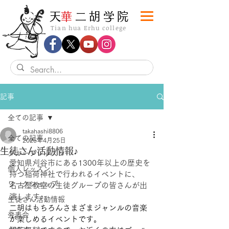
​天
華
二胡学院
Tian hua Erhu college
記事
全ての記事
takahashi8806
全ての記事
2025年4月25日
生徒さん活動情報♪
グループレッスン
愛知県刈谷市にある1300年以上の歴史を
個人レッスン
持つ稲荷神社で行われるイベントに、
ワークショップ
名古屋教室の生徒グループの皆さんが出
演します♪
生徒さん活動情報
二胡はもちろんさまざまジャンルの音楽
発表会
が楽しめるイベントです。