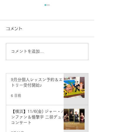
コメント
コメントを追加…
生徒さん活動情報♪（東
生徒さん活動情
京・三島）
京】
9月分個人レッスン予約＆エン
トリー受付開始♪
6 日前
【横浜】11/6(金) ジャー・パ
ンファン＆楊擎宇 二胡デュオ
コンサート