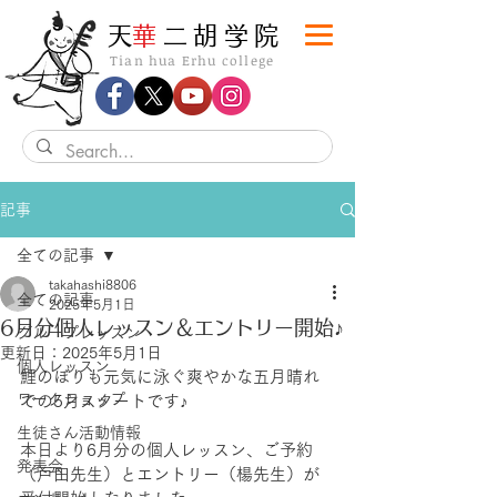
​天
華
二胡学院
Tian hua Erhu college
記事
全ての記事
takahashi8806
全ての記事
2025年5月1日
6月分個人レッスン＆エントリー開始♪
グループレッスン
更新日：
2025年5月1日
個人レッスン
鯉のぼりも元気に泳ぐ爽やかな五月晴れ
ワークショップ
での5月スタートです♪
生徒さん活動情報
本日より6月分の個人レッスン、ご予約
発表会
（戸田先生）とエントリー（楊先生）が