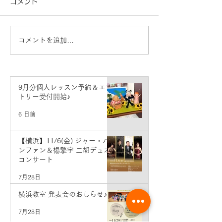
コメント
コメントを追加…
8月分個人レッスン予約＆
7月分個人レッ
エントリー受付開始♪
エントリー受付
9月分個人レッスン予約＆エン
トリー受付開始♪
6 日前
【横浜】11/6(金) ジャー・パ
ンファン＆楊擎宇 二胡デュオ
コンサート
7月28日
横浜教室 発表会のおしらせ♪
7月28日