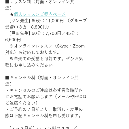
■レッスン料（対面・オンライン共
通）    　
　★
個人レッスンご案内ページ
　[ヤン先生] 60分：11,000円 （グループ
受講中の方：8,800円） 　　
　[戸田先生] 60分：7,700円／45分：
6,600円　
　※オンラインレッスン（Skype・Zoom
対応）も対応しております。　
　※単発での受講も可能です。ぜひお気
軽にお申し込みください。
■キャンセル料（対面・オンライン共
通） 　 
・キャンセルのご連絡は必ず営業時間内
にお電話でお願いします（メールやFAXは
ご遠慮ください） 　
・ご予約の７日前より、取消し・変更の
際は下記キャンセル料を申し受けます。 
　[７～２日前]レッスン料の20％  ／　