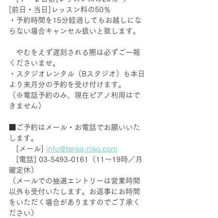
[前日・当日]レッスン料の50％ 　
・予約時間を15分経過してもお越しにな
らない場合キャンセル扱いと致します。 
　やむをえず遅刻される際は必ずご一報
くださいませ。
・スタジオレンタル（Bスタジオ）も本日
より来月分の予約を受け付けます。　
（※電話予約のみ、現在ピアノ利用はで
きません）
■ご予約はメール・お電話でお願いいた
します。　　 
　[メール] 
info@tenka-niko.com
　[電話] 03-5493-0161（11～19時／月
曜定休）
（メールでの抽選エントリーは営業時間
以外も受付いたします。お返事にお時間
をいただく場合がありますのでご了承く
ださい）　