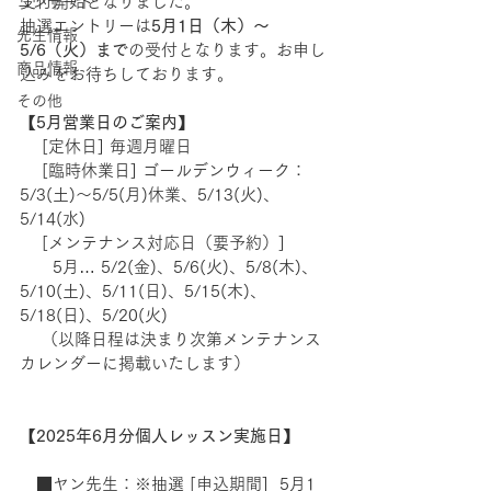
受付開始となりました。
コンサート
抽選エントリーは
5月1日（木）〜
先生情報
5/6（火）まで
の受付となります。お申し
商品情報
込みをお待ちしております。
その他
【
5月営業日のご案内
】　
 　[定休日] 毎週月曜日　
　 [臨時休業日] ゴールデンウィーク：
5/3(土)〜5/5(月)休業、5/13(火)、
5/14(水)
    [メンテナンス対応日（要予約）]
　　5月… 5/2(金)、5/6(火)、5/8(木)、
5/10(土)、5/11(日)、5/15(木)、
5/18(日)、5/20(火)
　 （以降日程は決まり次第メンテナンス
カレンダーに掲載いたします）
【
2025年6月分個人レッスン実施日
】 
　■ヤン先生：※抽選 [申込期間]  5月1