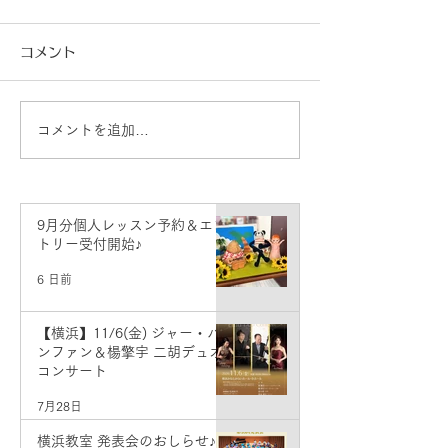
コメント
コメントを追加…
新潟教室 発表会のおしら
発表会のお知ら
せ♪
教室】
9月分個人レッスン予約＆エン
トリー受付開始♪
6 日前
【横浜】11/6(金) ジャー・パ
ンファン＆楊擎宇 二胡デュオ
コンサート
7月28日
横浜教室 発表会のおしらせ♪