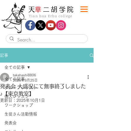
​天
華
二胡学院
Tian hua Erhu college
記事
全ての記事
takahashi8806
全ての記事
2025年9月25日
発表会 大盛況にて無事終了しました
グループレッスン
♪【東京教室】
個人レッスン
更新日：
2025年10月1日
ワークショップ
生徒さん活動情報
発表会