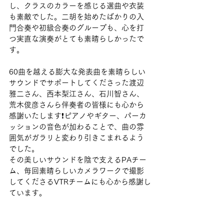
し、クラスのカラーを感じる選曲や衣装
も素敵でした。二胡を始めたばかりの入
門合奏や初級合奏のグループも、心を打
つ実直な演奏がとても素晴らしかったで
す。
60曲を越える膨大な発表曲を素晴らしい
サウンドでサポートしてくださった渡辺
雅二さん、西本梨江さん、石川智さん、
荒木俊彦さんら伴奏者の皆様にも心から
感謝いたします❗️ピアノやギター、パーカ
ッションの音色が加わることで、曲の雰
囲気がガラリと変わり引きこまれるよう
でした。
その美しいサウンドを陰で支えるPAチー
ム、毎回素晴らしいカメラワークで撮影
してくださるVTRチームにも心から感謝し
ています。