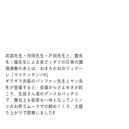
武部先生・寺岡先生・戸田先生と、賈先
生・楊先生による息ピッタリの圧巻の講
演演奏のあとは、おまちかねのフィナー
レ「マツケンサンバII」
ギラギラ衣装のパンファン先生とヤン先
生が登場すると、会場からどよめきが起
こり、生徒さん達のダンスもバッチリ
で、舞台上も客席も一体となってノリノ
リのお祭りムードでの締めくくり、大盛
り上がりで閉幕しました‼️