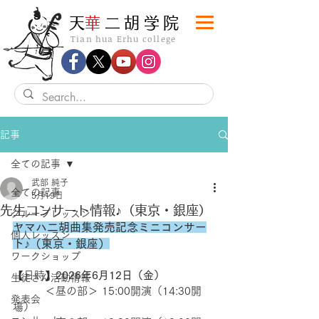
​天
華
二胡学院
Tian hua Erhu college
記事
全ての記事
武部 純子
全ての記事
5月19日
先生コンサート情報♪（東京・銀座）
グループレッスン
ヤマハ二胡曲集発売記念ミニコンサー
個人レッスン
ト♪（東京・銀座）
ワークショップ
【日時】
2026年6月12日（金）
生徒さん活動情報
　　　＜昼の部＞ 15:00開演（14:30開
発表会
場）　