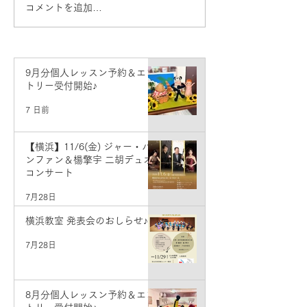
コメントを追加…
発表会のお知ら
教室】
9月分個人レッスン予約＆エン
トリー受付開始♪
7 日前
【横浜】11/6(金) ジャー・パ
ンファン＆楊擎宇 二胡デュオ
コンサート
7月28日
横浜教室 発表会のおしらせ♪
7月28日
8月分個人レッスン予約＆エン