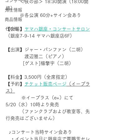
コンサート
　　　＜夜の部＞ 18:30開演（18:00開
場）
先生情報
　　　※各公演 60分+サイン会あり
商品情報
その他
【会場】
ヤマハ銀座・コンサートサロン
（銀座7-9-14 ヤマハ銀座店6F）
【出演】ジャー・パンファン（二胡）
　　　　渡辺雅二（ピアノ）
 　　　 [ゲスト]楊擎宇（二胡）
【料金】3,500円（全席指定）　
【予約】
チケット販売ページ
（イープラ
ス）
　　　 ※イープラス（e+）にて 
5/20（水）10時より発売
　　　（ファンクラブおよび教室等、先
行発売はございません）
  ♪コンサート当時サイン会あり
　・イベント当日に銀座店で賈鵬芳セレ