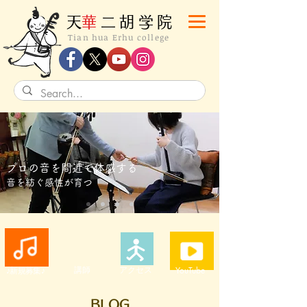
​天
華
二胡学院
Tian hua Erhu college
プロの音を間近で体感する
音を紡ぐ感性が育つ
講師
アクセス
YouTube
♪新規募集♪
BLOG