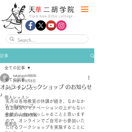
​天
華
二胡学院
Tian hua Erhu college
記事
全ての記事
takahashi8806
全ての記事
2021年9月8日
オンラインワークショップ のお知らせ
グループレッスン
♪
個人レッスン
先月は各地教室の休講が続き、なかなか
ワークショップ
自主練習のモチベーションの上がらない
生徒さんもいらっしゃることと思います
生徒さん活動情報
ので、オンラインでご自宅から参加いた
発表会
だけるワークショップを実施することに