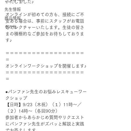
コンサート
いたしました♪
先生情報
オンラインが初めての方も、接続にご不
商品情報
安ある場合は、事前にスタッフがお電話
その他
等でレクチャーいたします。生徒の皆さ
まの積極的なご参加をお待ちしておりま
す♪
＝＝＝＝＝＝＝＝＝＝＝＝＝＝＝＝＝＝
＝
オンラインワークショップを開催します♪
＝＝＝＝＝＝＝＝＝＝＝＝＝＝＝＝＝＝
＝
●パンファン先生のお悩みレスキューワー
クショップ
【日時】9/23（木祝）（１）11時〜／
（２）14時〜（各回90分）
参加者からあらかじめ質問やリクエスト
にパンファン先生がズバッと解説と実践
でお答えします。