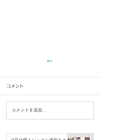
コメント
コメントを追加…
【横浜】11/6(金) ジャ
横浜教室 発表
ー・パンファン＆楊擎宇
せ♪
二胡デュオコンサート
9月分個人レッスン予約＆エン