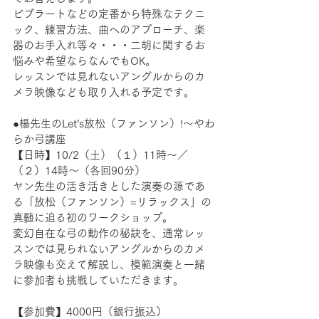
ビブラートなどの定番から特殊なテクニ
ック、練習方法、曲へのアプローチ、楽
器のお手入れ等々・・・二胡に関するお
悩みや希望ならなんでもOK。
レッスンでは見れないアングルからのカ
メラ映像なども取り入れる予定です。
●楊先生のLet’s放松（ファンソン）!〜やわ
らか弓講座
【日時】10/2（土）（１）11時〜／
（２）14時〜（各回90分）
ヤン先生の活き活きとした演奏の源であ
る「放松（ファンソン）=リラックス」の
真髄に迫る初のワークショップ。
変幻自在な弓の動作の秘訣を、通常レッ
スンでは見られないアングルからのカメ
ラ映像も交えて解説し、模範演奏と一緒
に参加者も挑戦していただきます。
【参加費】4000円（銀行振込）