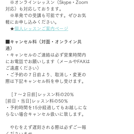
　※オンラインレッスン（Skype・Zoom
対応）も対応しております。
　※単発での受講も可能です。ぜひお気
軽にお申し込みください。 
　★
個人レッスンご案内ページ
■キャンセル料（対面・オンライン共
通）
・キャンセルのご連絡は必ず営業時間内
にお電話でお願いします（メールやFAXは
ご遠慮ください） 　 
・ご予約の７日前より、取消し・変更の
際は下記キャンセル料を申し受けます。 
 　[７～２日前]レッスン料の20％ 　   
[前日・当日]レッスン料の50％ 　 
・予約時間を15分経過してもお越しにな
らない場合キャンセル扱いに致します。 
　やむをえず遅刻される際は必ずご一報
くださいませ。    