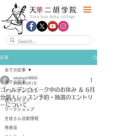
​天
華
二胡学院
Tian hua Erhu college
記事
全ての記事
takahashi8806
全ての記事
2023年5月1日
ゴールデンウイーク中のお休み ＆ 6月
グループレッスン
分個人レッスン予約・抽選のエントリ
個人レッスン
ーについて
ワークショップ
生徒さん活動情報
発表会