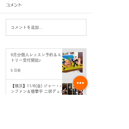
コメント
コメントを追加…
【横浜】11/6(金) ジャ
8月分個人レッ
ー・パンファン＆楊擎宇
エントリー受付
二胡デュオコンサート
9月分個人レッスン予約＆エン
トリー受付開始♪
5 日前
【横浜】11/6(金) ジャー・パ
ンファン＆楊擎宇 二胡デュオ
コンサート
7月28日
横浜教室 発表会のおしらせ♪
7月28日