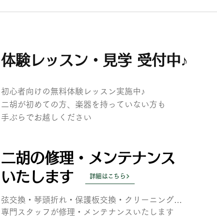
ントリー
【横浜】11/6(金) ジャー・パンフ
ン＆楊擎宇 二胡デュオコンサート
体験レッスン・見学 受付中♪
初心者向けの無料体験レッスン実施中♪
二胡が初めての方、楽器を持っていない方も
​手ぶらでお越しください
二胡の修理・メンテナンス
いたします
詳細はこちら
弦交換・琴頭折れ・保護板交換・クリーニング…
専門スタッフが
修理・メンテナンスいたします