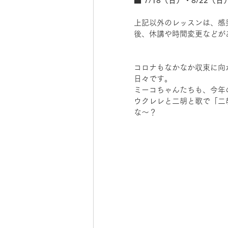
■ 7/18（日）・8/22（
上記以外のレッスンは、感
後、休講や時間変更などが
コロナもなかなか収束に向
日々です。
ミーコちゃんたちも、今年
ウクレレと二胡と歌で「二
な〜？