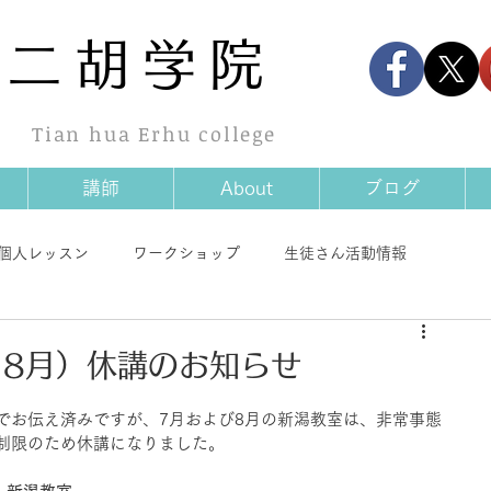
華
二胡学院
Tian hua Erhu college
講師
About
ブログ
個人レッスン
ワークショップ
生徒さん活動情報
情報
商品情報
その他
・8月）休講のお知らせ
でお伝え済みですが、7月および8月の新潟教室は、非常事態
制限のため休講になりました。