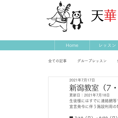
​天
Home
レッスン
全ての記事
グループレッスン
2021年7月17日
発表会
コンサート
先生
新潟教室（7
更新日：
2021年7月18日
生徒様にはすでに連絡網等
宣言発令に伴う施設利用の