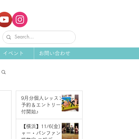
イベント
お問い合わせ
9月分個人レッスン
予約＆エントリー受
付開始♪
6 日前
【横浜】11/6(金) ジ
ャー・パンファン＆