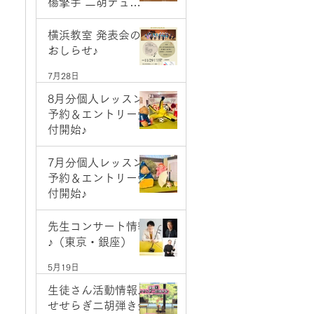
楊擎宇 二胡デュオ
コンサート
7月28日
横浜教室 発表会の
おしらせ♪
7月28日
8月分個人レッスン
予約＆エントリー受
付開始♪
7月1日
7月分個人レッスン
予約＆エントリー受
付開始♪
6月2日
先生コンサート情報
♪（東京・銀座）
5月19日
生徒さん活動情報♪
せせらぎ二胡弾き会