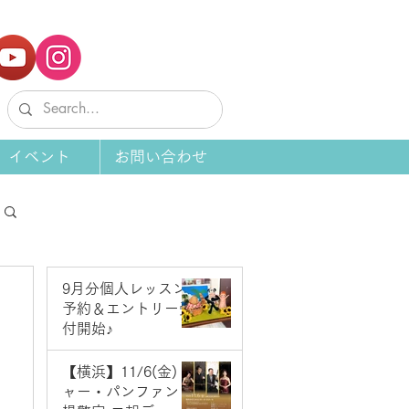
イベント
お問い合わせ
9月分個人レッスン
予約＆エントリー受
付開始♪
5 日前
【横浜】11/6(金) ジ
ャー・パンファン＆