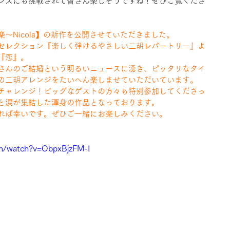
ンスにも挑戦されて皆さん楽しそうですね！ぜひご覧くださ
〜Nicola】の新作を公開させていただきました。
セレクション『楽しく弾けるやさしい二胡レパートリー』よ
『恋』。
さんのご結婚という明るいニュースに湧き、ピッタリなタイ
の二胡アレンジをたいへん楽しませていただいています。
チャレンジ！ビッグなゲストの方々も特別参加してくださっ
と涙が集結した渾身の作品となっております。
れば幸いです。ぜひご一緒にお楽しみください。
m/watch?v=ObpxBjzFM-I