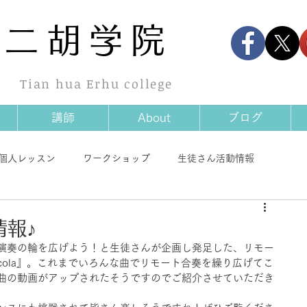
華
二胡学院
Tian hua Erhu college
講師
About
ブログ
個人レッスン
ワークショップ
生徒さん活動情報
情報
商品情報
その他
情報♪
演奏の輪を広げよう！と生徒さんが企画し発足した、リモー
cola』。これまでいろんな曲でリモート合奏を繰り広げてこ
曲の動画がアップされたそうですのでご紹介させていただき