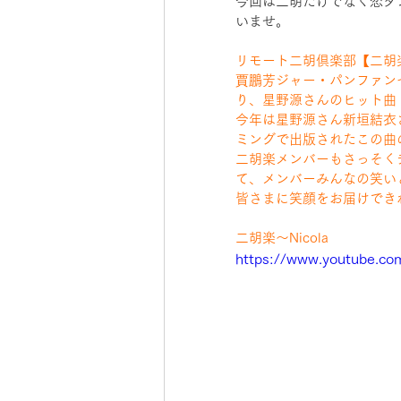
今回は二胡だけでなく恋ダ
いませ。
リモート二胡倶楽部【二胡楽
賈鵬芳ジャー・パンファン
り、星野源さんのヒット曲
今年は星野源さん新垣結衣
ミングで出版されたこの曲
二胡楽メンバーもさっそく
て、メンバーみんなの笑い
皆さまに笑顔をお届けでき
二胡楽〜Nicola
https://www.youtube.co