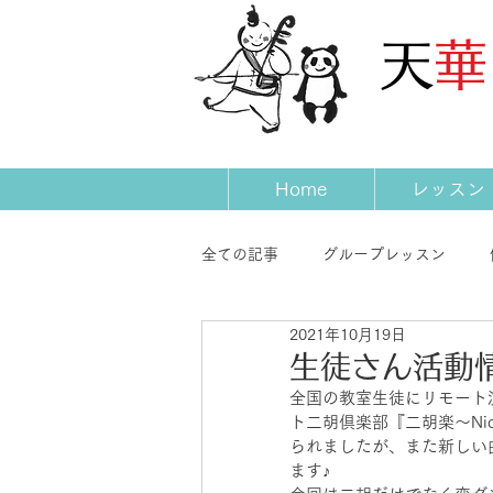
​天
Home
レッスン
全ての記事
グループレッスン
2021年10月19日
発表会
コンサート
先生
生徒さん活動
全国の教室生徒にリモート
ト二胡倶楽部『二胡楽〜Ni
られましたが、また新しい
ます♪