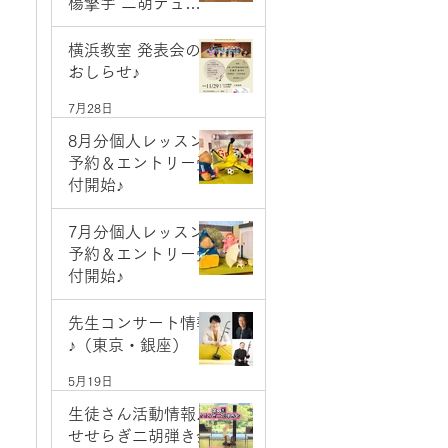
楊擎宇 二胡デュオ
コンサート
7月28日
横浜教室 発表会の
おしらせ♪
7月28日
8月分個人レッスン
予約＆エントリー受
付開始♪
7月1日
7月分個人レッスン
予約＆エントリー受
付開始♪
6月2日
先生コンサート情報
♪（東京・銀座）
5月19日
生徒さん活動情報♪
せせらぎ二胡弾き会