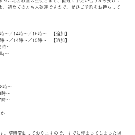
まった地方教室の生徒さまも、直近で予定が合うから受けて
も、初めての方も大歓迎ですので、ぜひご予約をお待ちして
／12時〜／14時〜／15時〜　【追加】
／12時〜／14時〜／15時〜　【追加】
18時〜
8時〜
18時〜
4時〜 
7時〜
ほか
況です。随時変動しておりますので、すでに埋まってしまった場