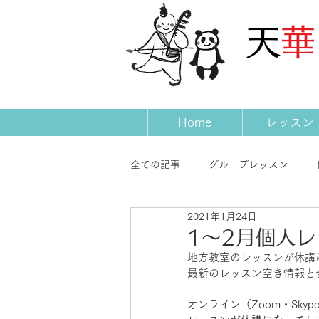
​天
Home
レッスン
全ての記事
グループレッスン
2021年1月24日
発表会
コンサート
先生
1〜2月個人レ
地方教室のレッスンが休講
最新のレッスン空き情報と
オンライン（Zoom・Sk