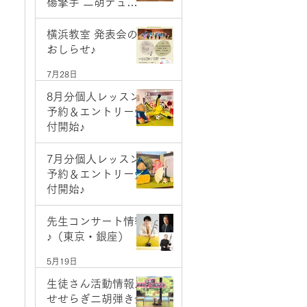
楊擎宇 二胡デュオ
コンサート
7月28日
横浜教室 発表会の
おしらせ♪
7月28日
8月分個人レッスン
予約＆エントリー受
付開始♪
7月1日
7月分個人レッスン
予約＆エントリー受
付開始♪
6月2日
先生コンサート情報
♪（東京・銀座）
5月19日
生徒さん活動情報♪
せせらぎ二胡弾き会