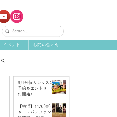
イベント
お問い合わせ
9月分個人レッスン
予約＆エントリー受
付開始♪
6 日前
【横浜】11/6(金) ジ
ャー・パンファン＆