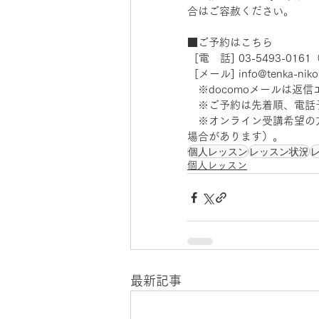
合はご容赦ください。
■ご予約はこちら
  [電　話] 03-5493-0
  [メール] info@tenka-nik
　※docomoメールは返
　※ご予約は先着順、電話
　※オンライン受講希望の
場合があります）。
個人レッスン
レッスン状況
個人レッスン
最新記事