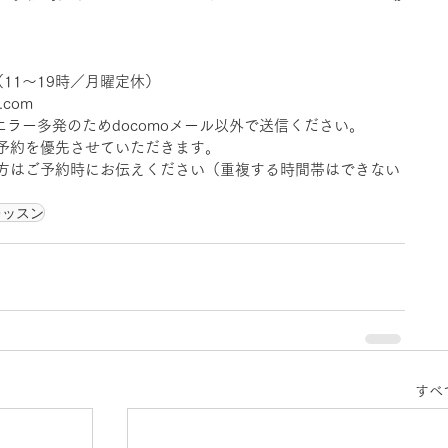
161（11〜19時／月曜定休）
o.com
信エラー多発のためdocomoメール以外で送信ください。
予約を優先させていただきます。
方はご予約時にお伝えください（重複する時間帯はできない
レッスン
すべ