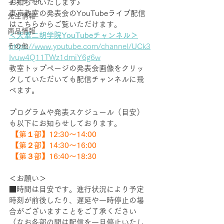
コンサート
お知らせいたします♪
東京教室の発表会のYouTubeライブ配信
先生情報
はこちらからご覧いただけます。
商品情報
＜天華二胡学院YouTubeチャンネル＞
その他
https://www.youtube.com/channel/UCk3
Ivuw4Q11TWz1dmiY6g6w
教室トップページの発表会画像をクリッ
クしていただいても配信チャンネルに飛
べます。
プログラムや発表スケジュール（目安）
も以下にお知らせしております。 
【第１部】12:30〜14:00 
 【第２部】14:30〜16:00 
 【第３部】16:40〜18:30  
＜お願い＞ 
■時間は目安です。進行状況により予定
時刻が前後したり、遅延や一時停止の場
合がございますことをご了承ください
（なお各部の間は配信を一旦停止いたし