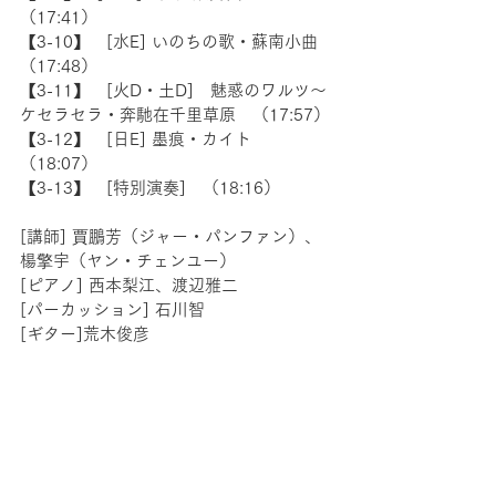
（17:41）
【3-10】　[水E] いのちの歌・蘇南小曲　
（17:48）
【3-11】　[火D・土D]　魅惑のワルツ〜
ケセラセラ・奔馳在千里草原　（17:57）
【3-12】　[日E] 墨痕・カイト　
（18:07）
【3-13】　[特別演奏]　（18:16）
[講師] 賈鵬芳（ジャー・パンファン）、
楊擎宇（ヤン・チェンユー）
[ピアノ] 西本梨江、渡辺雅二
[パーカッション] 石川智 
[ギター]荒木俊彦