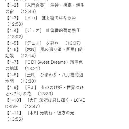
【1-2】　[入門合奏]　童神・胡蝶・埴生
の宿　（12:46）
【1-3】　[ソロ]　誰も寝てはならぬ　
（12:58）
【1-4】　[デュオ]　吐魯番的葡萄熟了　
（13:02）
【1-5】　[デュオ]　夕暮れ　（13:07）
【1-6】　[木N]　風の通り道・阿里山的
姑娘　（13:14）
【1-7】　[日D] Sweet Dreams・瑠璃色
の地球　（13:21）
【1-8】　[土R]　ひまわり・八月桂花辺
地開　（13:30）
【1-9】　[日J ]　もののけ姫・世界にひ
とつだけの花　（13:39）
【1-10】　[火F] 栄冠は君に輝く・LOVE 
DRIVE　（13:47）
【1-11】　[木B] 光明行・彼方の光　
（13:55）