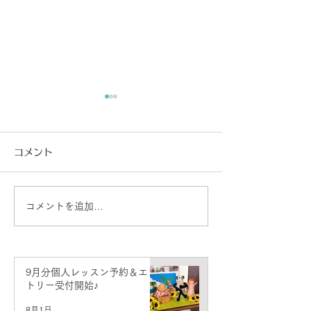
コメント
コメントを追加…
生徒さん活動情報♪せせら
新潟教室 発表
ぎ二胡弾き会♪
せ♪
9月分個人レッスン予約＆エン
トリー受付開始♪
8月1日