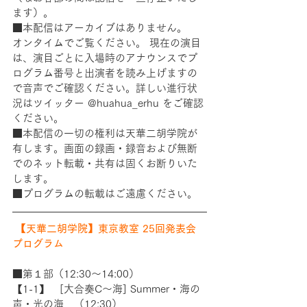
ます）。 
■本配信はアーカイブはありません。
オンタイムでご覧ください。 現在の演目
は、演目ごとに入場時のアナウンスでプ
ログラム番号と出演者を読み上げますの
で音声でご確認ください。詳しい進行状
況はツイッター @huahua_erhu をご確認
ください。 
■本配信の一切の権利は天華二胡学院が
有します。画面の録画・録音および無断
でのネット転載・共有は固くお断りいた
します。 
■プログラムの転載はご遠慮ください。
【天華二胡学院】東京教室 25回発表会 
プログラム 
■第１部（12:30〜14:00） 
【1-1】　[大合奏C〜海] Summer・海の
声・光の海　（12:30）