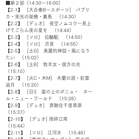
■第２部（14:30〜16:00） 
【2-1】　[大合奏B〜スポーツ]　パプリ
カ・栄光の架橋・賽馬　（14:30）
【2-2】　[デュオ]　夜空ノムコウ〜見上
げてごらん夜の星を　（14:44）
【2-3】　[ソロ]　拉駱駝　（14:50）
【2-4】　[ソロ]　月夜　（14:55）
【2-5】　[土G]　美麗的神話・風になり
たい　（15:02）
【2-6】　[土B]　牧羊女・彼方の光　
（15:10）
【2-7】　[火C・木M]　木蘭の涙・彩雲
追月　（15:20）
【2-8】　[日I]　崖の上のポニョ・　ホー
ル・ニュー・ワールド　（15:28）
【2-9】　[デュオ]　奔馳在千里草原　
（15:37）
【2-10】　[デュオ] 雨砕江南　
（15:44）
【2-11】　[ソロ]　江河水　（15:48）