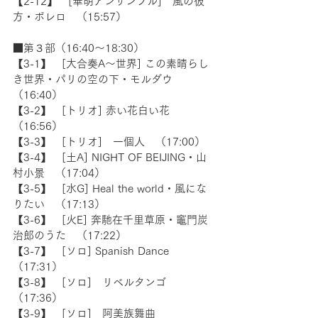
【2-12】　[華胡アンサンブル]　風の彼
方・ボレロ　（15:57） 
■第３部（16:40〜18:30） 
【3-1】　[大合奏A〜世界] この素晴らし
き世界・パリの空の下・モルダウ　
（16:40）
【3-2】　[トリオ] 赤い花白い花　
（16:56）
【3-3】　[トリオ]　一個人　（17:00）
【3-4】　[土A] NIGHT OF BEIJING・山
村小景　（17:04）
【3-5】　[水G] Heal the world・風にな
りたい　（17:13）
【3-6】　[火E] 奔馳在千里草原・竈門炭
治郎のうた　（17:22）
【3-7】　[ソロ] Spanish Dance　
（17:31）
【3-8】　[ソロ]　リベルタンゴ　
（17:36）
【3-9】　[ソロ]　阿美族舞曲　