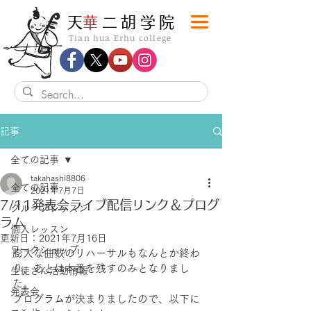
​天
華
二胡学院
Tian hua Erhu college
記事
全ての記事
takahashi8806
全ての記事
2021年7月7日
7/11発表会ライブ配信リンク＆プログ
グループレッスン
ラム
個人レッスン
更新日：
2021年7月16日
ワークショップ
膨大な曲数のリハーサルもなんとか終わ
り、あとは本番を残すのみとなりまし
生徒さん活動情報
た。
発表会
プログラムが決まりましたので、以下に