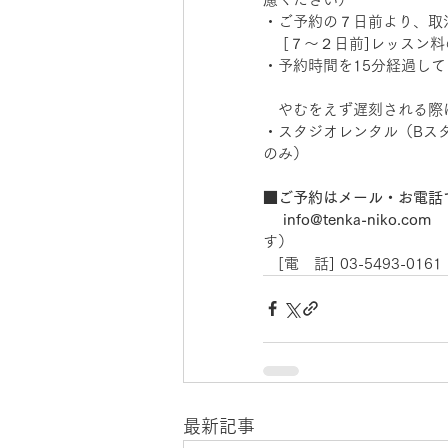
・ご予約の７日前より、取
 　[７～２日前]レッスン料の
・予約時間を15分経過して
　やむをえず遅刻される際は
・スタジオレンタル（Bス
のみ） 
■ご予約はメール・お電話
　 info@tenka-niko.com  
す） 
　[電　話] 03-5493-0
最新記事