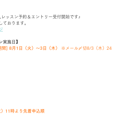
人レッスン予約＆エントリー受付開始です♪
しております。
ジ
スン実施日】
間] 8月1日（火）～3日（木）
 ※メール〆切8/3（木）24
火）11時より先着申込順