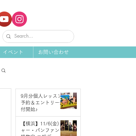
イベント
お問い合わせ
9月分個人レッスン
予約＆エントリー受
付開始♪
6 日前
【横浜】11/6(金) ジ
ャー・パンファン＆