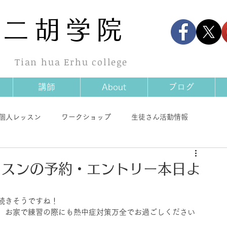
華
二胡学院
Tian hua Erhu college
講師
About
ブログ
個人レッスン
ワークショップ
生徒さん活動情報
情報
商品情報
その他
ッスンの予約・エントリー本日よ
続きそうですね！
、お家で練習の際にも熱中症対策万全でお過ごしください