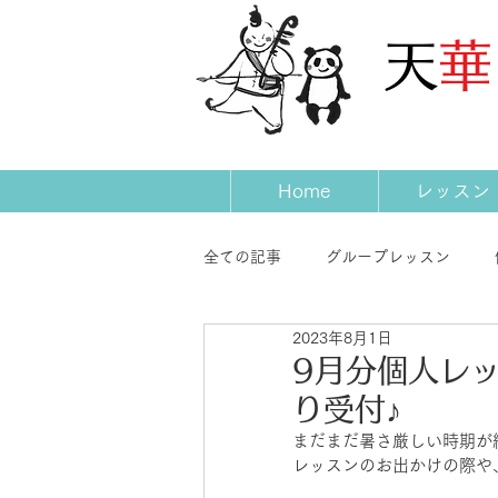
​天
Home
レッスン
全ての記事
グループレッスン
2023年8月1日
発表会
コンサート
先生
9月分個人レ
り受付♪
まだまだ暑さ厳しい時期が
レッスンのお出かけの際や