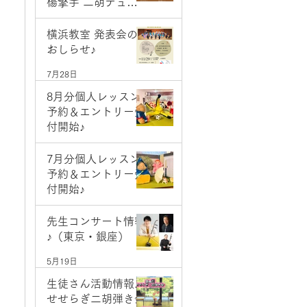
楊擎宇 二胡デュオ
コンサート
7月28日
横浜教室 発表会の
おしらせ♪
7月28日
8月分個人レッスン
予約＆エントリー受
付開始♪
7月1日
7月分個人レッスン
予約＆エントリー受
付開始♪
6月2日
先生コンサート情報
♪（東京・銀座）
5月19日
生徒さん活動情報♪
せせらぎ二胡弾き会