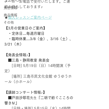
コンサート
メール・お電話で受付いたします。ご連
絡お待ちしております♪
先生情報
商品情報
★
個人レッスンご案内ページ
その他
【3月の営業日のご案内】
　・定休日…毎週月曜日
　・臨時休業…3/8（金）、3/16（土）、
3/21（木）
【発表会情報♪】
　■
三島・静岡教室 発表会
　　[日時] 5月19日（日）14時開演（予
定）
 　  [場所] 三島市民文化会館 ゆうゆうホ
ール（小ホール）
【講師コンサート情報♪】
　■戸田沙耶花
『
二胡で紡ぐこころの
先生
響きⅣ』
[日時・場所] 5月15日（水）14時開