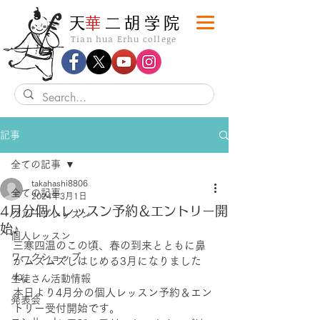
​天
華
二胡学院
Tian hua Erhu college
記事
全ての記事
takahashi8806
全ての記事
2024年3月1日
4月分個人レッスン予約＆エントリー開
グループレッスン
始♪
個人レッスン
三寒四温のこの頃、春の到来とともに鼻
ワークショップ
がムズムズしはじめる3月になりました
ね。
生徒さん活動情報
本日より4月分の個人レッスン予約＆エン
発表会
トリー受付開始です。