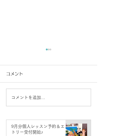
コメント
コメントを追加…
【横浜】11/6(金) ジャ
8月分個人レッ
ー・パンファン＆楊擎宇
エントリー受付
二胡デュオコンサート
9月分個人レッスン予約＆エン
トリー受付開始♪