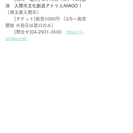
演　
入間市文化創造アトリエAMIGO！
（埼玉県入間市）
　　[チケット]前売1000円 （3/5〜発売
開始 ※初日は窓口のみ）
　　[問合せ]04-2931-3500　
https://i-
amigo.net/