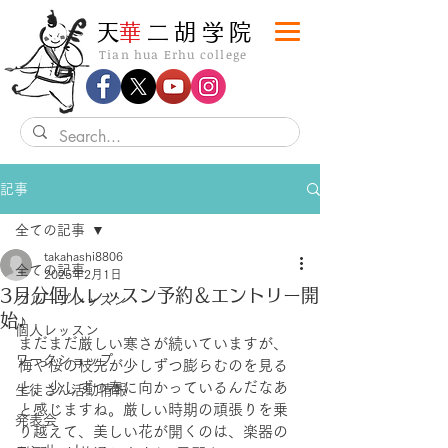
​天
華
二胡学院
Tian hua Erhu college
記事
全ての記事
takahashi8806
全ての記事
2025年2月1日
3月分個人レッスン予約＆エントリー開
グループレッスン
始♪
個人レッスン
まだまだ厳しい寒さが続いていますが、
ワークショップ
梅や桜の枝先が少しずつ膨らむのを見る
と、少しずつ春に向かっているんだなあ
生徒さん活動情報
と感じますね。厳しい時期の頑張りを乗
発表会
り越えて、美しい花が開くのは、楽器の