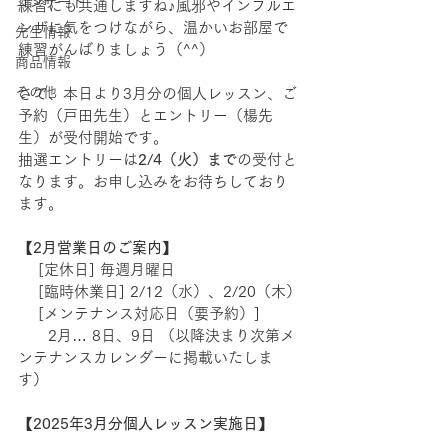
コンサート
練習にも共通しますね♪風邪やインフルエ
ンザに気をつけながら、温かいお部屋で
先生情報
練習がんばりましょう（^^）
商品情報
その他
さて、本日より3月分の個人レッスン、ご
予約（戸田先生）とエントリー（楊先
生）が受付開始です。
抽選エントリーは
2/4（火）まで
の受付と
なります。お申し込みをお待ちしており
ます。
【
2月営業日のご案内
】　
 　[定休日] 毎週月曜日　
　 [臨時休業日] 2/12（水）、2/20（木）
    [メンテナンス対応日（要予約）]
　　2月… 8日、9日 （以降決まり次第メ
ンテナンスカレンダーに掲載いたしま
す）
【
2025年3月分個人レッスン実施日
】 