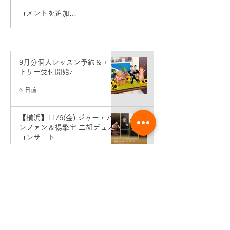
コメントを追加…
8月分個人レッスン予約＆
7月分個人レッ
エントリー受付開始♪
エントリー受付
9月分個人レッスン予約＆エン
トリー受付開始♪
6 日前
【横浜】11/6(金) ジャー・パ
ンファン＆楊擎宇 二胡デュオ
コンサート
7月28日
横浜教室 発表会のおしらせ♪
7月28日
8月分個人レッスン予約＆エン