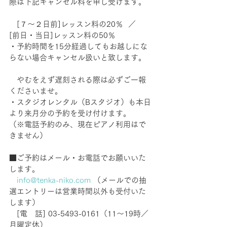
際は下記キャンセル料を申し受けます。 
　[７～２日前]レッスン料の20％  ／　
[前日・当日]レッスン料の50％ 　
・予約時間を15分経過してもお越しにな
らない場合キャンセル扱いと致します。 
　やむをえず遅刻される際は必ずご一報
くださいませ。
・スタジオレンタル（Bスタジオ）も本日
より来月分の予約を受け付けます。　
（※電話予約のみ、現在ピアノ利用はで
きません）
■ご予約はメール・お電話でお願いいた
します。　　 
info@tenka-niko.com
 （メールでの抽
選エントリーは営業時間以外も受付いた
します）　
　[電　話] 03-5493-0161（11～19時／
月曜定休）