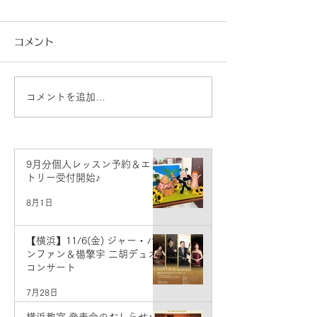
コメント
コメントを追加…
【横浜】11/6(金) ジャ
横浜教室 発表
ー・パンファン＆楊擎宇
せ♪
二胡デュオコンサート
9月分個人レッスン予約＆エン
トリー受付開始♪
8月1日
【横浜】11/6(金) ジャー・パ
ンファン＆楊擎宇 二胡デュオ
コンサート
7月28日