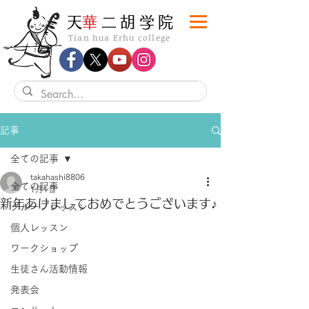
​天
華
二胡学院
Tian hua Erhu college
記事
全ての記事
takahashi8806
全ての記事
1月1日
新年あけましておめでとうございます♪
グループレッスン
個人レッスン
ワークショップ
生徒さん活動情報
発表会