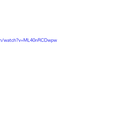
com/watch?v=ML40nRCDwpw