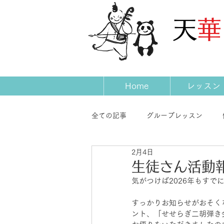
​天
Home
レッスン
全ての記事
グループレッスン
2月4日
発表会
コンサート
先生
生徒さん活動
気がつけば2026年もすで
すっかりお知らせがおそく
ント、「せせらぎ二胡弾き