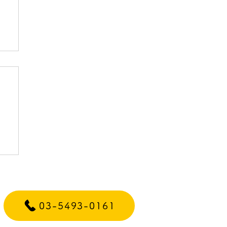
ァ
03-5493-0161