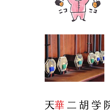
​天
華
二胡学