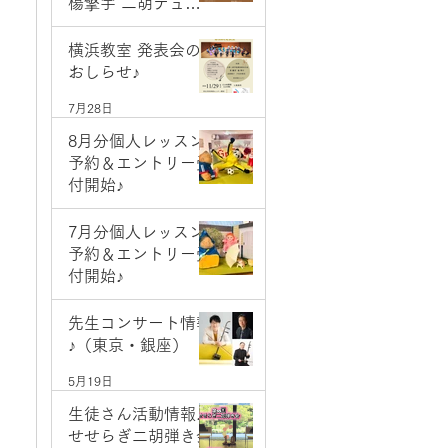
楊擎宇 二胡デュオ
コンサート
7月28日
横浜教室 発表会の
おしらせ♪
7月28日
8月分個人レッスン
予約＆エントリー受
付開始♪
7月1日
7月分個人レッスン
予約＆エントリー受
付開始♪
6月2日
先生コンサート情報
♪（東京・銀座）
5月19日
生徒さん活動情報♪
せせらぎ二胡弾き会