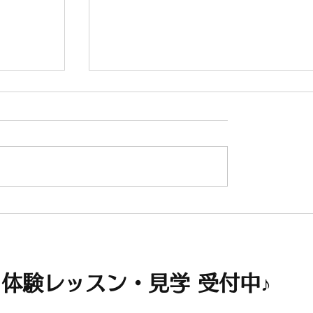
ントリー
【横浜】11/6(金) ジャー・パンフ
ン＆楊擎宇 二胡デュオコンサート
体験レッスン・見学 受付中♪