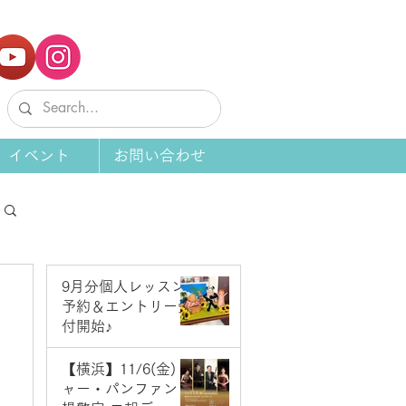
イベント
お問い合わせ
9月分個人レッスン
予約＆エントリー受
付開始♪
7 日前
【横浜】11/6(金) ジ
ャー・パンファン＆