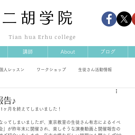
華
二胡学院
Tian hua Erhu college
講師
About
ブログ
個人レッスン
ワークショップ
生徒さん活動情報
情報
商品情報
その他
報告♪
に1ヶ月を終えてしまいました！
なってしまいましたが、東京教室の生徒さん有志によるイベ
会」が昨年末に開催され、楽しそうな演奏動画と開催報告の