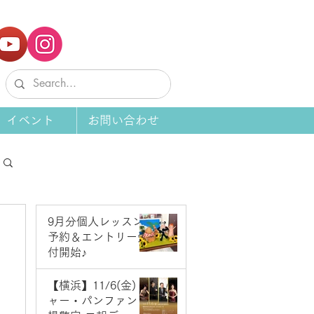
イベント
お問い合わせ
9月分個人レッスン
予約＆エントリー受
付開始♪
5 日前
【横浜】11/6(金) ジ
ャー・パンファン＆