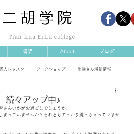
華
二胡学院
Tian hua Erhu college
講師
About
ブログ
個人レッスン
ワークショップ
生徒さん活動情報
情報
商品情報
その他
画、続々アップ中♪
皆さんいかがお過ごしでしょうか。
しまっていませんか？それともすっかり鈍っちゃっていませ