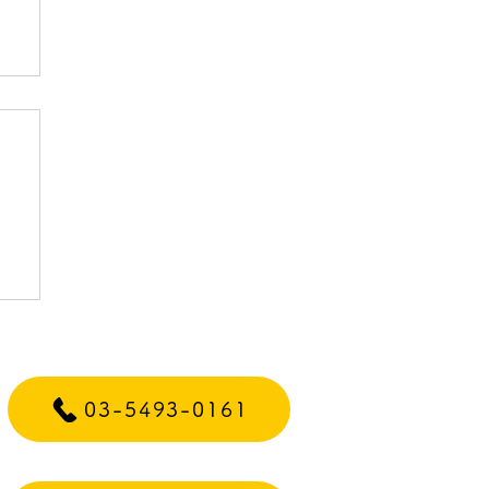
）
03-5493-0161