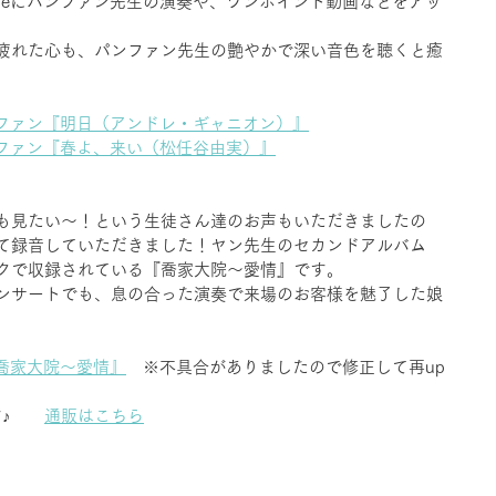
ubeにパンファン先生の演奏や、ワンポイント動画などをアッ
疲れた心も、パンファン先生の艶やかで深い音色を聴くと癒
ファン『明日（アンドレ・ギャニオン）』
ファン『春よ、来い（松任谷由実）』
も見たい～！という生徒さん達のお声もいただきましたの
て録音していただきました！ヤン先生のセカンドアルバム
クで収録されている『喬家大院～愛情』です。
ンサートでも、息の合った演奏で来場のお客様を魅了した娘
喬家大院～愛情』
　※不具合がありましたので修正して再up
♪　　
通販はこちら