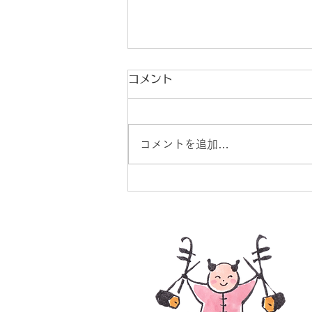
コメント
コメントを追加…
【横浜】11/6(金) ジャー・
ン＆楊擎宇 二胡デュオコン