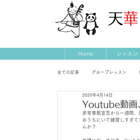
​天
Home
レッスン
全ての記事
グループレッスン
2020年4月14日
発表会
コンサート
先生
Youtube動
非常事態宣言から一週間、
おうちにいて練習しすぎて
んか？