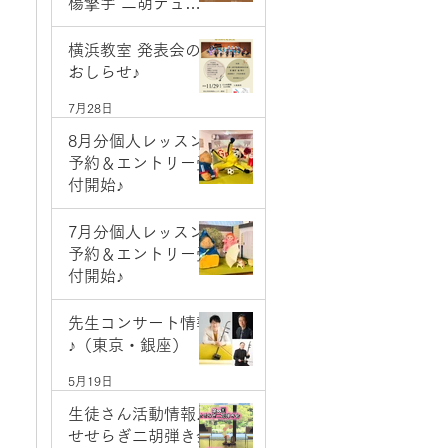
楊擎宇 二胡デュオ
コンサート
7月28日
横浜教室 発表会の
おしらせ♪
7月28日
8月分個人レッスン
予約＆エントリー受
付開始♪
7月1日
7月分個人レッスン
予約＆エントリー受
付開始♪
6月2日
先生コンサート情報
♪（東京・銀座）
5月19日
生徒さん活動情報♪
せせらぎ二胡弾き会