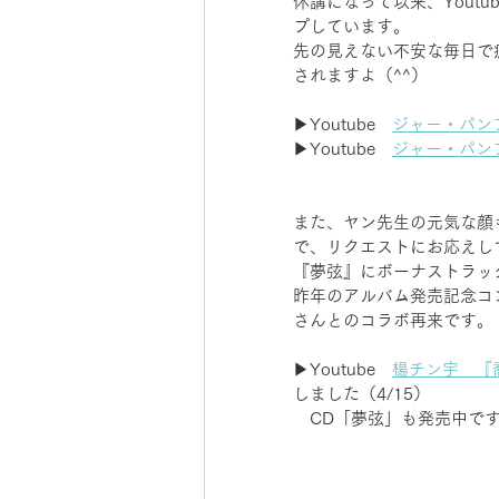
休講になって以来、Yout
プしています。
先の見えない不安な毎日で
されますよ（^^）
▶Youtube　
ジャー・パン
▶Youtube　
ジャー・パン
また、ヤン先生の元気な顔
で、リクエストにお応えし
『夢弦』にボーナストラッ
昨年のアルバム発売記念コ
さんとのコラボ再来です。
▶Youtube　
楊チン宇　『
しました（4/15）
　CD「夢弦」も発売中です