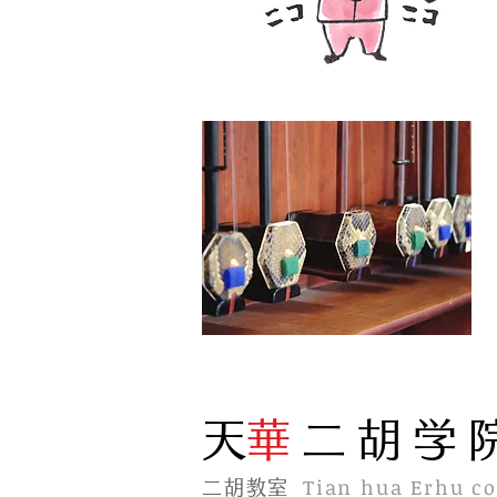
​天
華
二胡学
Tian hua Erhu co
二胡教室