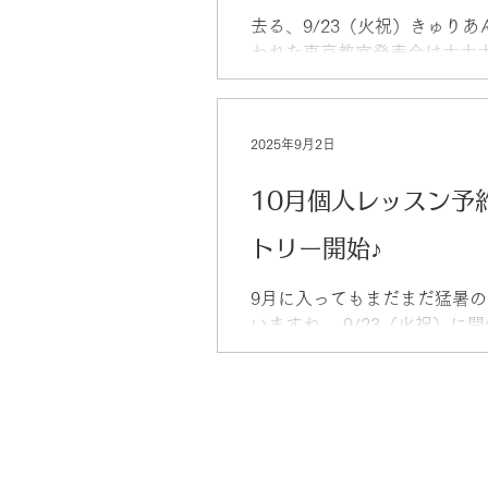
去る、9/23（火祝）きゅり
われた東京教室発表会は大大
了しました。 6時間に及ぶ長
回出る方も観るほうも体力勝
最初から最後まで客席から温
2025年9月2日
てくださったご来場の皆様、
ございました❗...
10月個人レッスン予
トリー開始♪
9月に入ってもまだまだ猛暑
いますね。 9/23（火祝）に
にむけて、東京教室の生徒さ
トスパートで練習に励んでいま
https://www.tenka-
niko.com/post/blog20250720.