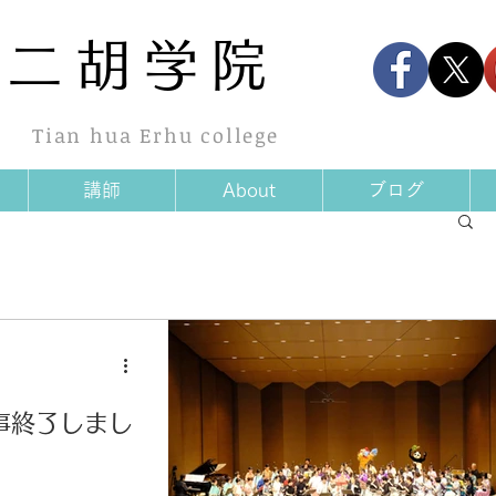
華
二胡学院
Tian hua Erhu college
講師
About
ブログ
事終了しまし