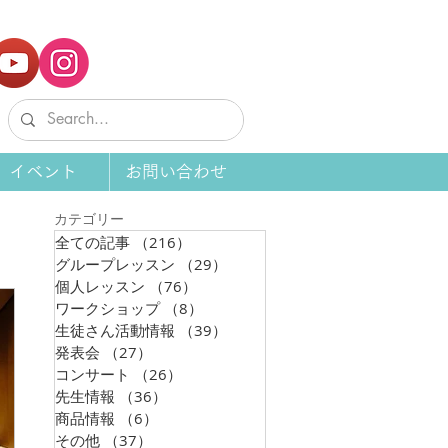
イベント
お問い合わせ
カテゴリー
全ての記事
（216）
216件の記事
グループレッスン
（29）
29件の記事
個人レッスン
（76）
76件の記事
ワークショップ
（8）
8件の記事
生徒さん活動情報
（39）
39件の記事
発表会
（27）
27件の記事
コンサート
（26）
26件の記事
先生情報
（36）
36件の記事
商品情報
（6）
6件の記事
その他
（37）
37件の記事