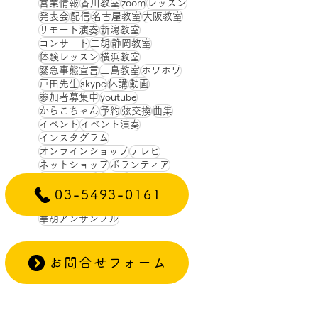
営業情報
香川教室
zoom
レッスン
発表会
配信
名古屋教室
大阪教室
リモート演奏
新潟教室
コンサート
二胡
静岡教室
体験レッスン
横浜教室
緊急事態宣言
三島教室
ホワホワ
戸田先生
skype
休講
動画
参加者募集中
youtube
からこちゃん
予約
弦交換
曲集
イベント
イベント演奏
インスタグラム
オンラインショップ
テレビ
ネットショップ
ボランティア
メンテナンス
ヤマハ
ワークショップ
年賀状
新規募集
03-5493-0161
演奏動画
生徒
生徒募集
華胡アンサンブル
お問合せフォーム