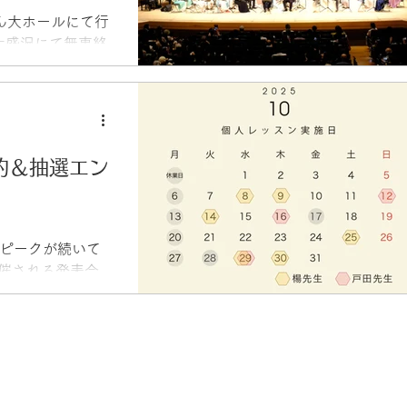
あん大ホールにて行
大盛況にて無事終
丁場の本番は、毎
負の発表会です。
かな拍手で見守っ
本当にありがとう
約＆抽選エン
のピークが続いて
開催される発表会
んたちも日々ラス
す♪
..