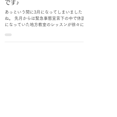
2021年3月2日
4月個人レッスン予約受付開始
です♪
あっという間に3月になってしまいました
ね。 先月からは緊急事態宣言下の中で休講
になっていた地方教室のレッスンが徐々に再
開し活気が戻ってきました。 さて、本日よ
り【2021年4月分の個人レッスン】の抽選エ
ントリーおよび予約受付が受付開始となりま
す♪...