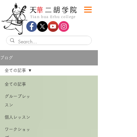
​天
華
二胡学院
Tian hua Erhu college
ブログ
全ての記事
全ての記事
グループレッ
スン
個人レッスン
ワークショッ