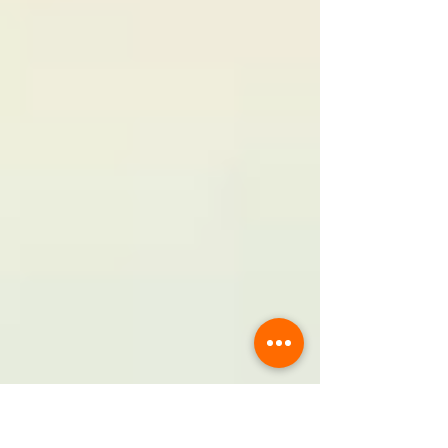
業] 1/23（金） [メンテナンス対応日（要予
約）] ※お電話にてお問い合わせください 【
2026年1月分個人レッスン実施日 】 ■ヤン
先生：※抽選 [申込期間] 1月7日（水）〜9
日（金） ※メール〆切：1/9（金）23:59ま
で ・2月3日（火） ・2月11日（水
祝） ・2月12日（木） ・2月14日
（土） ・2月17日（火） ・2月26日
（木） ・2月27日（金） ■戸田
先生：※ 1月7日（水）〜11時より 先着
・2月14日（