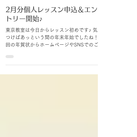
1月7日
2月分個人レッスン申込＆エン
トリー開始♪
東京教室は今日からレッスン初めです♪ 気が
つけばあっという間の年末年始でしたね！今
回の年賀状からホームページやSNSでのご挨
拶に移行させていただきました。今年も楽し
い一年を駆け抜けていきましょう！ さて、
本日より２月分の個人レッスン、ご予約（戸
田先生）とエントリー（楊先生）が受付開始
となりました。抽選エントリーは 1月9日
（金）まで の受付となります。お申し込み
をお待ちしております。 【 1月営業日のご
案内 】 [定休日] 毎週月曜日 [臨時休