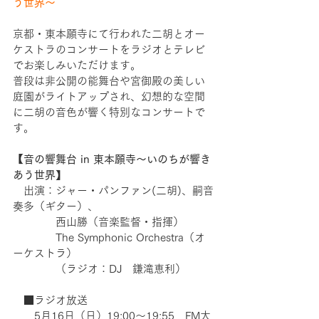
う世界〜
京都・東本願寺にて行われた二胡とオー
ケストラのコンサートをラジオとテレビ
でお楽しみいただけます。
普段は非公開の能舞台や宮御殿の美しい
庭園がライトアップされ、幻想的な空間
に二胡の音色が響く特別なコンサートで
す。
【音の響舞台 in 東本願寺〜いのちが響き
あう世界
】 
　出演：ジャー・パンファン(二胡)、嗣音
奏多（ギター）、
　　　　西山勝（音楽監督・指揮）
　　　　The Symphonic Orchestra（オ
ーケストラ）
　　　　（ラジオ：DJ　鎌滝恵利）
　■ラジオ放送
　　5月16日（日）19:00〜19:55　FM大