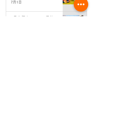
7月1日
7月分個人レッスン予約＆エン
トリー受付開始♪
6月2日
先生コンサート情報♪（東京・
銀座）
5月19日
生徒さん活動情報♪せせらぎ二
胡弾き会♪
5月9日
6月分個人レッスン予約＆エン
トリー受付開始♪
5月1日