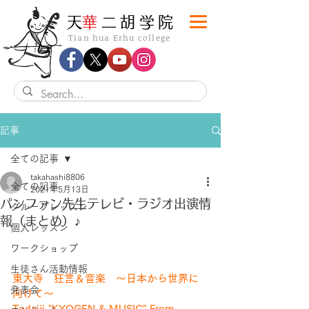
​天
華
二胡学院
Tian hua Erhu college
記事
全ての記事
takahashi8806
全ての記事
2021年5月13日
パンファン先生テレビ・ラジオ出演情
グループレッスン
報（まとめ）♪
個人レッスン
ワークショップ
生徒さん活動情報
東大寺　狂言＆音楽　〜日本から世界に
発表会
向けて〜
Todaiji "KYOGEN & MUSIC" From 