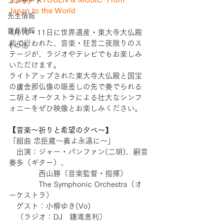
コンサート
Japan to the World
先生情報
商品情報
4月10・11日に世界遺産・東大寺大仏殿
前で行われた、音楽・狂言二夜限りのス
その他
テージが、ラジオやテレビでもお楽しみ
いただけます。
ライトアップされた東大寺大仏殿と国宝
の盧舎那仏像の眼差しの先で奏でられる
二胡とオーケストラによる壮大なシンフ
ォニーをぜひ映像とお楽しみください。
【音楽～祈りと希望の夕べ～
】
「組曲 忠臣蔵〜義よ永遠に〜」
　出演：ジャー・パンファン(二胡)、嗣音
奏多（ギター）、
　　　　西山勝（音楽監督・指揮）
　　　　The Symphonic Orchestra（オ
ーケストラ）
　ゲスト：小柳ゆき(Vo)
　（ラジオ：DJ　鎌滝恵利）　