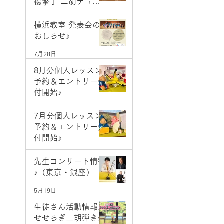
楊擎宇 二胡デュオ
コンサート
7月28日
横浜教室 発表会の
おしらせ♪
7月28日
8月分個人レッスン
予約＆エントリー受
付開始♪
7月1日
7月分個人レッスン
予約＆エントリー受
付開始♪
6月2日
先生コンサート情報
♪（東京・銀座）
5月19日
生徒さん活動情報♪
せせらぎ二胡弾き会