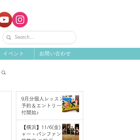
イベント
お問い合わせ
9月分個人レッスン
予約＆エントリー受
付開始♪
8月1日
【横浜】11/6(金) ジ
ャー・パンファン＆