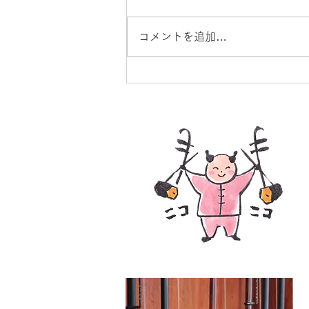
コメントを追加…
【横浜】11/6(金) ジャー・
ン＆楊擎宇 二胡デュオコン