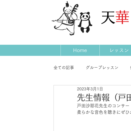
​天
Home
レッスン
全ての記事
グループレッスン
2023年3月1日
発表会
コンサート
先生
先生情報（戸
戸田沙耶花先生のコンサー
柔らかな音色を聴きにぜひ