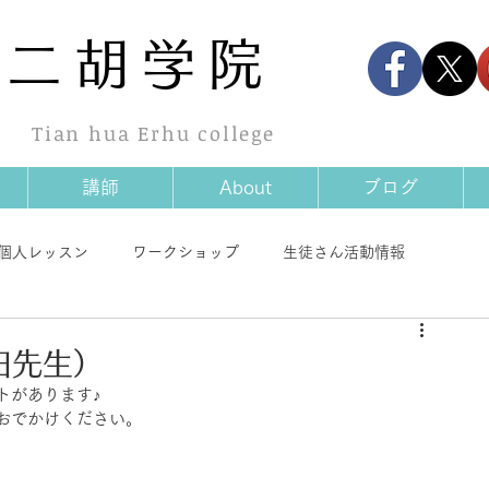
華
二胡学院
Tian hua Erhu college
講師
About
ブログ
個人レッスン
ワークショップ
生徒さん活動情報
情報
商品情報
その他
田先生）
トがあります♪
おでかけください。