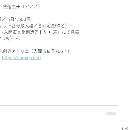
）釜萢圭子（ピアノ）
／当日1,500円
ケット番号順入場／各回定員90名）
時〜入間市文化創造アトリエ 窓口にて発売
7（火）〜）
創造アトリエ（入間市仏子766-1）　
　
https://i-amigo.net/
すべ