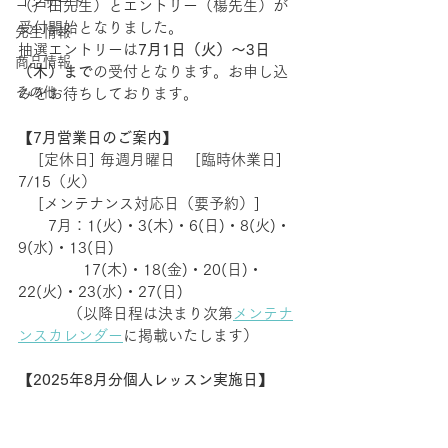
コンサート
（戸田先生）とエントリー（楊先生）が
受付開始となりました。
先生情報
抽選エントリーは
7月1日（火）〜3日
商品情報
（木）まで
の受付となります。お申し込
その他
みをお待ちしております。
【
7月営業日のご案内
】　
 　[定休日] 毎週月曜日　 [臨時休業日] 
7/15（火）
    [メンテナンス対応日（要予約）]
　　7月：1(火)・3(木)・6(日)・8(火)・
9(水)・13(日)
　　　　 17(木)・18(金)・20(日)・
22(火)・23(水)・27(日)
　 　　（以降日程は決まり次第
メンテナ
ンスカレンダー
に掲載いたします）
【
2025年8月分個人レッスン実施日
】 