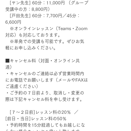
　[ヤン先生] 60分：11,000円 （グループ
受講中の方：8,800円） 　　
　[戸田先生] 60分：7,700円／45分：
6,600円　
　※オンラインレッスン（Teams・Zoom
対応）も対応しております。　
　※単発での受講も可能です。ぜひお気
軽にお申し込みください。
■キャンセル料（対面・オンライン共
通） 　 
・キャンセルのご連絡は必ず営業時間内
にお電話でお願いします（メールやFAXは
ご遠慮ください） 　
・ご予約の７日前より、取消し・変更の
際は下記キャンセル料を申し受けます。 
　[７～２日前]レッスン料の20％  ／　
[前日・当日]レッスン料の50％ 　
・予約時間を15分経過してもお越しにな