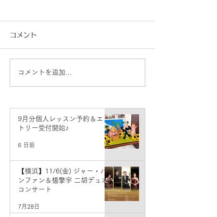
コメント
コメントを追加…
8月分個人レッスン予約＆
7月分個人レッ
エントリー受付開始♪
エントリー受付
9月分個人レッスン予約＆エン
トリー受付開始♪
6 日前
【横浜】11/6(金) ジャー・パ
ンファン＆楊擎宇 二胡デュオ
コンサート
7月28日