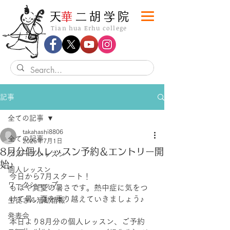
​天
華
二胡学院
Tian hua Erhu college
記事
全ての記事
takahashi8806
全ての記事
2025年7月1日
8月分個人レッスン予約＆エントリー開
グループレッスン
始♪
個人レッスン
今日から7月スタート！
ワークショップ
もはや真夏の暑さです。熱中症に気をつ
けて暑い夏を乗り越えていきましょう♪
生徒さん活動情報
発表会
本日より8月分の個人レッスン、ご予約