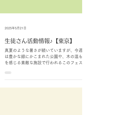
2025年5月21日
生徒さん活動情報♪【東京】
真夏のような暑さが続いていますが、今週末
は豊かな緑にかこまれた公園や、木の温もり
を感じる素敵な施設で行われるこのフェステ
ィバルにお出かけしてみませんか？ マルシ
ェやワークショップがあったり、いろんな音
楽やダンスを楽しめるステージプログラムが
あったりと楽しめるイベントが開催...