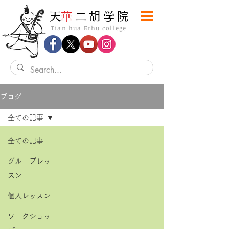
​天
華
二胡学院
Tian hua Erhu college
ブログ
全ての記事
全ての記事
グループレッ
スン
個人レッスン
ワークショッ